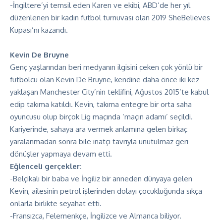
-İngiltere’yi temsil eden Karen ve ekibi, ABD’de her yıl
düzenlenen bir kadın futbol turnuvası olan 2019 SheBelieves
Kupası’nı kazandı.
Kevin De Bruyne
Genç yaşlarından beri medyanın ilgisini çeken çok yönlü bir
futbolcu olan Kevin De Bruyne, kendine daha önce iki kez
yaklaşan Manchester City’nin teklifini, Ağustos 2015’te kabul
edip takıma katıldı. Kevin, takıma entegre bir orta saha
oyuncusu olup birçok Lig maçında ‘maçın adamı’ seçildi.
Kariyerinde, sahaya ara vermek anlamına gelen birkaç
yaralanmadan sonra bile inatçı tavrıyla unutulmaz geri
dönüşler yapmaya devam etti.
Eğlenceli gerçekler:
-Belçikalı bir baba ve İngiliz bir anneden dünyaya gelen
Kevin, ailesinin petrol işlerinden dolayı çocukluğunda sıkça
onlarla birlikte seyahat etti.
-Fransızca, Felemenkçe, İngilizce ve Almanca biliyor.