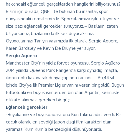
hakkındaki eğlenceli gerçeklerden hangilerini biliyorsunuz?
Bizim için burada, QNET’te bulunan bu insanlar, spor
dünyasındaki temsilcimizdir. Sporcularımıza ışık tutuyor ve
size bazı eğlenceli gerçekler sunuyoruz.
–
Bazılarını zaten
biliyorsunuz, bazılarını da ilk kez duyacaksınız.
Oyuncularınızı Tanıyın yazımızda ilk olarak; Sergio Agüero,
Karen Bardsley ve Kevin De Bruyne yer alıyor.
Sergio Agüero
Manchester City’nin yıldız forvet oyuncusu. Sergio Agüero,
2014 yılında Queens Park Rangers’a karşı oynadığı maçta,
ikonik golü kazanarak dünya çapında tanındı. – Bu,44 yıl
içinde City’ye ilk Premier Lig unvanını veren bir goldü! Bugün
futboldaki en büyük isimlerden biri olan Arjantin, kesinlikle
dikkate alınması gereken bir güç.
Eğlenceli gerçekler:
-Büyükanne ve büyükbabası, ona Kun takma adını verdi. Bir
çocuk olarak, en sevdiği Japon çizgi film karakteri olan
yaramaz ‘Kum Kum’a benzediğini düşünüyorlardı.