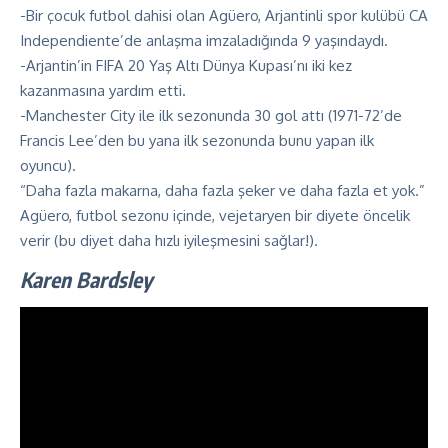
-Bir çocuk futbol dahisi olan Agüero, Arjantinli spor kulübü CA
Independiente’de anlaşma imzaladığında 9 yaşındaydı.
-Arjantin’in FIFA 20 Yaş Altı Dünya Kupası’nı iki kez
kazanmasına yardım etti.
-Manchester City ile ilk sezonunda 30 gol attı (1971-72’de
Francis Lee’den bu yana ilk sezonunda bunu yapan ilk
oyuncu).
“Daha fazla makarna, daha fazla şeker ve daha fazla et yok.”
Agüero, futbol sezonu içinde, vejetaryen bir diyete öncelik
verir (bu diyet daha hızlı iyileşmesini sağlar!).
Karen Bardsley