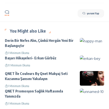
yorum Yap
You Might also Like
Derin Bir Nefes Alın, Çünkü Hergün Yeni Bir
Başlangıçtır
1 Minimum Okuma
Başarı Hikayeleri- Erkan Gürbüz
11 Minimum Okuma
QNET İle Couleurs By Qnet Makyaj Seti
Kazanma Şansını Yakalayın
1 Minimum Okuma
QNET Promosyon Sağlık Haftasında
Yanınızda
1 Minimum Okuma