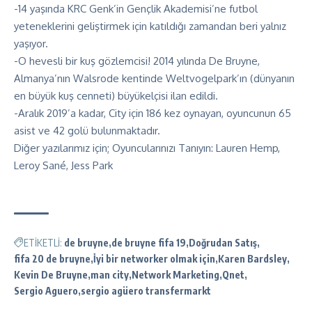
-14 yaşında KRC Genk’in Gençlik Akademisi’ne futbol
yeteneklerini geliştirmek için katıldığı zamandan beri yalnız
yaşıyor.
-O hevesli bir kuş gözlemcisi! 2014 yılında De Bruyne,
Almanya’nın Walsrode kentinde Weltvogelpark’ın (dünyanın
en büyük kuş cenneti) büyükelçisi ilan edildi.
-Aralık 2019’a kadar, City için 186 kez oynayan, oyuncunun 65
asist ve 42 golü bulunmaktadır.
Diğer yazılarımız için;
Oyuncularınızı Tanıyın: Lauren Hemp,
Leroy Sané, Jess Park
ETİKETLİ:
de bruyne
de bruyne fifa 19
Doğrudan Satış
fifa 20 de bruyne
İyi bir networker olmak için
Karen Bardsley
Kevin De Bruyne
man city
Network Marketing
Qnet
Sergio Aguero
sergio agüero transfermarkt