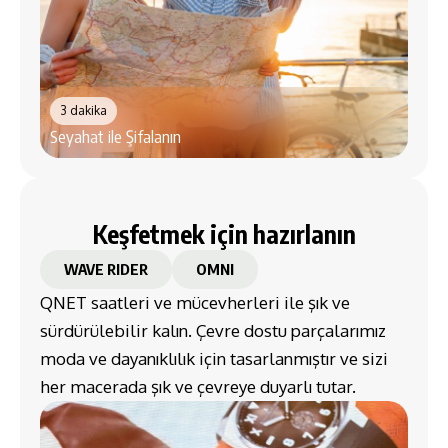
3 dakika
4 d
Seyahat ile Şifalanın
Baha
Keşfetmek için hazırlanın
WAVE RIDER
OMNI
QNET saatleri ve mücevherleri ile şık ve
sürdürülebilir kalın. Çevre dostu parçalarımız
moda ve dayanıklılık için tasarlanmıştır ve sizi
her macerada şık ve çevreye duyarlı tutar.