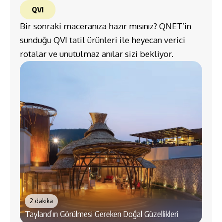
QVI
Bir sonraki maceranıza hazır mısınız? QNET’in
sunduğu QVI tatil ürünleri ile heyecan verici
rotalar ve unutulmaz anılar sizi bekliyor.
2 dakika
3 d
Tayland’ın Görülmesi Gereken Doğal Güzellikleri
Male