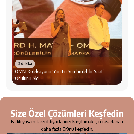
3 dakika
OMNI Koleksiyonu ‘Yılın En Sürdürülebilir Saat’
2 d
Ödülünü Aldı
QNET
Size Özel Çözümleri Keşfedin
Farklı yaşam tarzı ihtiyaçlarınızı karşılamak için tasarlanan
daha fazla ürünü keşfedin.