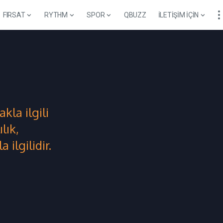
FIRSAT
RYTHM
SPOR
QBUZZ
İLETİŞİM İÇİN
kla ilgili
lık,
 ilgilidir.