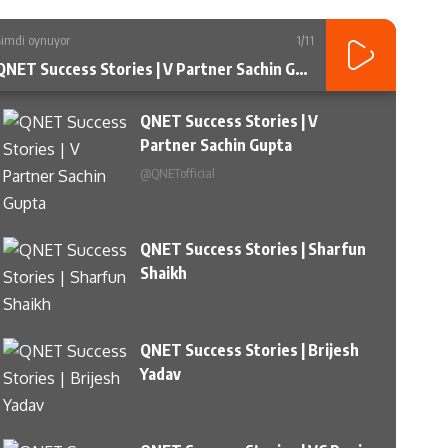
Şimdi oynuyor
1
/11
QNET Success Stories | V Partner Sachin Gupta
QNET Success Stories | V
Partner Sachin Gupta
@QNETofficial
QNET Success Stories | Sharfun
Shaikh
QNET Success Stories | Brijesh
Yadav