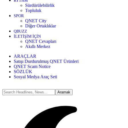
RYTHM
Sürdürülebilirlik
Topluluk
SPOR
QNET City
Di̇ğer Ortaklıklar
QBUZZ
İLETİŞİM İÇİN
QNET Cevapları
Akıllı Merkez
ARAÇLAR
Satışı Durdurulmuş QNET Ürünleri
QNET Scam Notice
SÖZLÜK
Sosyal Medya Araç Seti