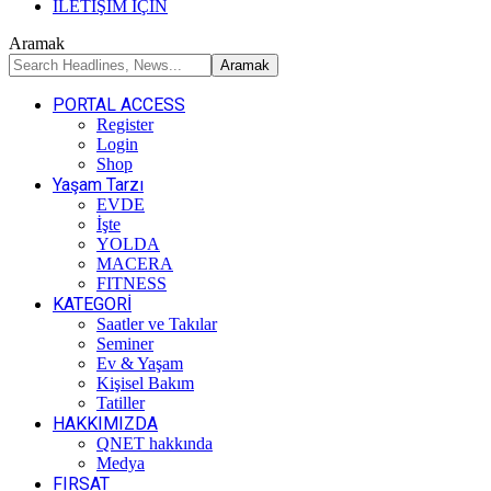
İLETİŞİM İÇİN
Aramak
PORTAL ACCESS
Register
Login
Shop
Yaşam Tarzı
EVDE
İşte
YOLDA
MACERA
FITNESS
KATEGORİ
Saatler ve Takılar
Seminer
Ev & Yaşam
Kişisel Bakım
Tatiller
HAKKIMIZDA
QNET hakkında
Medya
FIRSAT