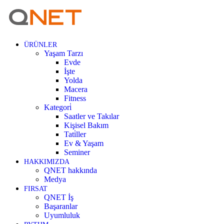
ÜRÜNLER
Yaşam Tarzı
Evde
İşte
Yolda
Macera
Fitness
Kategori̇
Saatler ve Takılar
Kişisel Bakım
Tati̇ller
Ev & Yaşam
Seminer
HAKKIMIZDA
QNET hakkında
Medya
FIRSAT
QNET İş
Başaranlar
Uyumluluk