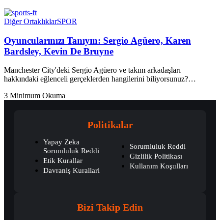
Diğer Ortaklıklar
SPOR
Oyuncularınızı Tanıyın: Sergio Agüero, Karen
Bardsley, Kevin De Bruyne
Manchester City'deki Sergio Agüero ve takım arkadaşları
hakkındaki eğlenceli gerçeklerden hangilerini biliyorsunuz?…
3 Minimum Okuma
Politikalar
Yapay Zeka
Sorumluluk Reddi
Sorumluluk Reddi
Gizlilik Politikası
Etik Kurallar
Kullanım Koşulları
Davraniş Kurallari
Bizi Takip Edin