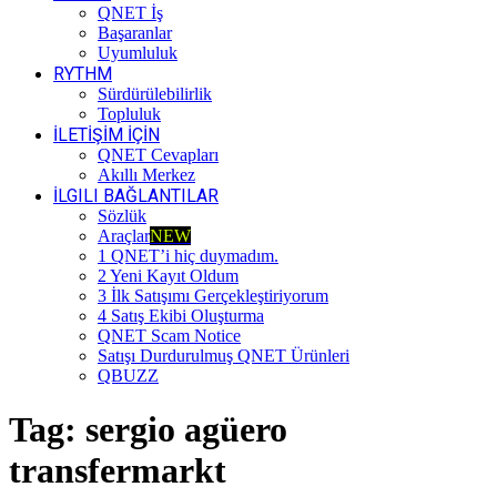
QNET İş
Başaranlar
Uyumluluk
RYTHM
Sürdürülebilirlik
Topluluk
İLETİŞİM İÇİN
QNET Cevapları
Akıllı Merkez
İLGILI BAĞLANTILAR
Sözlük
Araçlar
NEW
1 QNET’i hiç duymadım.
2 Yeni Kayıt Oldum
3 İlk Satışımı Gerçekleştiriyorum
4 Satış Ekibi Oluşturma
QNET Scam Notice
Satışı Durdurulmuş QNET Ürünleri
QBUZZ
Tag:
sergio agüero
transfermarkt