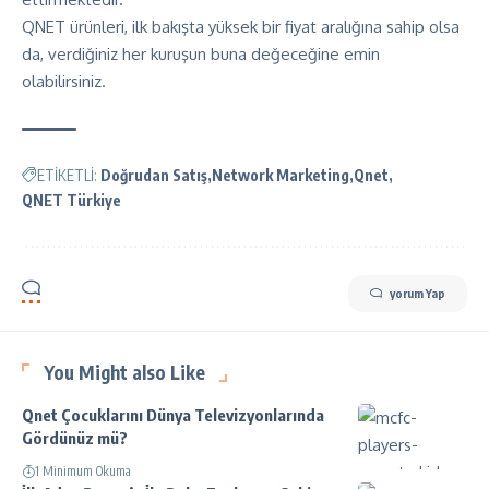
QNET ürünleri, ilk bakışta yüksek bir fiyat aralığına sahip olsa
da, verdiğiniz her kuruşun buna değeceğine emin
olabilirsiniz.
ETİKETLİ:
Doğrudan Satış
Network Marketing
Qnet
QNET Türkiye
yorum Yap
You Might also Like
Qnet Çocuklarını Dünya Televizyonlarında
Gördünüz mü?
1 Minimum Okuma