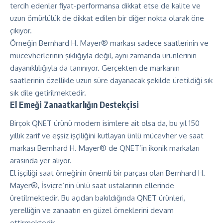
tercih edenler fiyat-performansa dikkat etse de kalite ve
uzun ömürlülük de dikkat edilen bir diğer nokta olarak öne
çıkıyor.
Örneğin Bernhard H. Mayer® markası sadece saatlerinin ve
mücevherlerinin şıklığıyla değil, aynı zamanda ürünlerinin
dayanıklılığıyla da tanınıyor. Gerçekten de markanın
saatlerinin özellikle uzun süre dayanacak şekilde üretildiği sık
sık dile getirilmektedir.
El Emeği Zanaatkarlığın Destekçisi
Birçok QNET ürünü modern isimlere ait olsa da, bu yıl 150
yıllık zarif ve eşsiz işçiliğini kutlayan ünlü mücevher ve saat
markası
Bernhard H. Mayer®
de QNET’in ikonik markaları
arasında yer alıyor.
El işçiliği saat örneğinin önemli bir parçası olan Bernhard H.
Mayer®, İsviçre’nin ünlü saat ustalarının ellerinde
üretilmektedir. Bu açıdan bakıldığında QNET ürünleri,
yerelliğin ve zanaatın en güzel örneklerini devam
ettirmektedir.