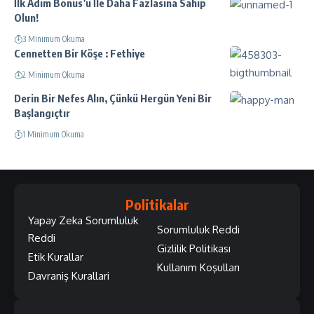
İlk Adım Bonus’u İle Daha Fazlasına Sahip
Olun!
3 Minimum Okuma
Cennetten Bir Köşe : Fethiye
2 Minimum Okuma
Derin Bir Nefes Alın, Çünkü Hergün Yeni Bir
Başlangıçtır
1 Minimum Okuma
Politikalar
Yapay Zeka Sorumluluk
Sorumluluk Reddi
Reddi
Gizlilik Politikası
Etik Kurallar
Kullanım Koşulları
Davraniş Kurallari