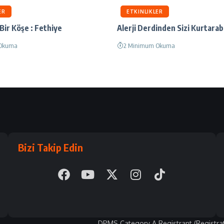
ER
ETKINLIKLER
ir Köşe : Fethiye
Alerji Derdinden Sizi Kurtarabi
 Okuma
2 Minimum Okuma
Bizi Takip Edin
DPMS Category A Registrant (Registra