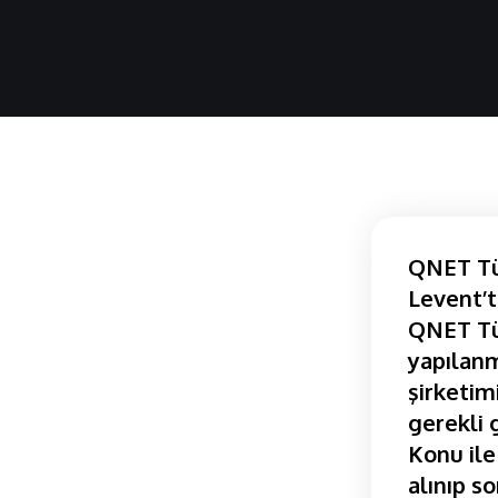
QNET Tür
Levent’t
QNET Tür
yapılanm
şirketim
gerekli 
Konu ile
alınıp so