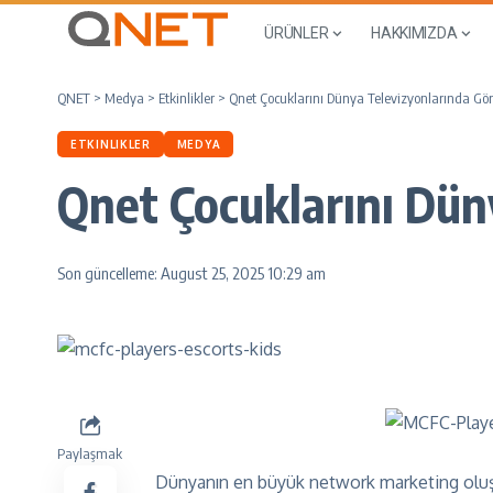
ÜRÜNLER
HAKKIMIZDA
QNET
>
Medya
>
Etkinlikler
>
Qnet Çocuklarını Dünya Televizyonlarında G
ETKINLIKLER
MEDYA
Qnet Çocuklarını Dün
Son güncelleme: August 25, 2025 10:29 am
Paylaşmak
Dünyanın en büyük network marketing oluşum