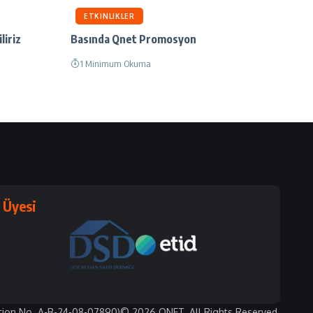
ETKINLIKLER
liriz
Basında Qnet Promosyon
1 Minimum Okuma
Üyesi
tion No. A-B-24-08-07890)
© 2026 QNET. All Rights Reserved.