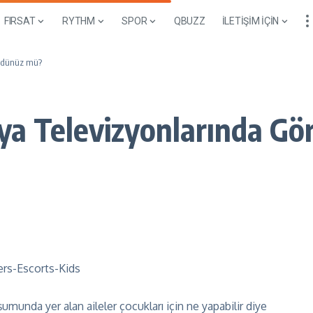
FIRSAT
RYTHM
SPOR
QBUZZ
İLETİŞİM İÇİN
ördünüz mü?
ya Televizyonlarında G
unda yer alan aileler çocukları için ne yapabilir diye