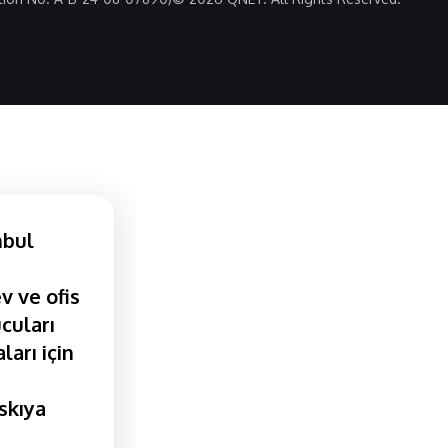
nbul
v ve ofis
cuları
ları için
askıya