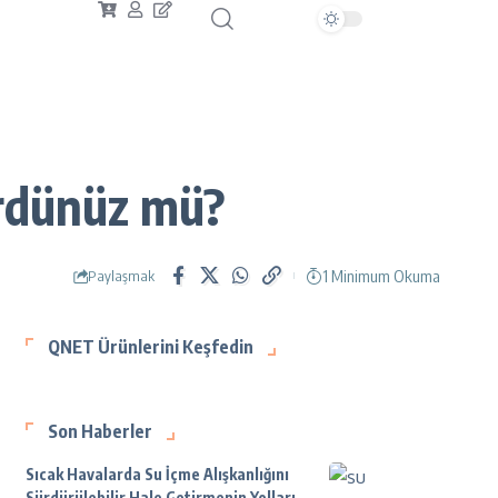
ördünüz mü?
1 Minimum Okuma
Paylaşmak
QNET Ürünlerini Keşfedin
Son Haberler
Sıcak Havalarda Su İçme Alışkanlığını
Sürdürülebilir Hale Getirmenin Yolları