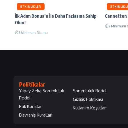
ETKINLIKLER
ETKINLIKL
İlk Adım Bonus’u İle Daha Fazlasına Sahip
Cennetten B
Olun!
2 Minimum
3 Minimum Okuma
Politikalar
Yapay Zeka Sorumluluk
Sorumluluk Reddi
Reddi
Gizlilik Politikası
Etik Kurallar
Kullanım Koşulları
Davraniş Kurallari