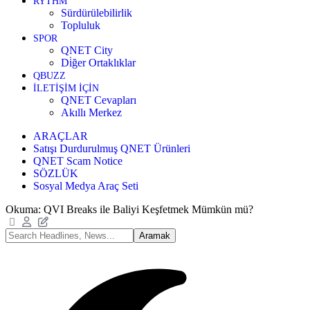
RYTHM
Sürdürülebilirlik
Topluluk
SPOR
QNET City
Di̇ğer Ortaklıklar
QBUZZ
İLETİŞİM İÇİN
QNET Cevapları
Akıllı Merkez
ARAÇLAR
Satışı Durdurulmuş QNET Ürünleri
QNET Scam Notice
SÖZLÜK
Sosyal Medya Araç Seti
Okuma:
QVI Breaks ile Baliyi Keşfetmek Mümkün mü?