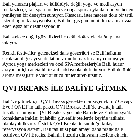
Bali yalnızca plajları ve kültürüyle değil; yoga ve meditasyon
merkezleri, şifalı spa ritüelleri ve doğa sporlarıyla da ruhu ve bedeni
yenileyen bir deneyim sunuyor. Kısacası, ister macera dolu bir tatil,
ister dinginlik arayışı olsun, Bali her gezgine unutulmaz anılar vaat
eden eşsiz bir destinasyondur.
Bali sadece doğal güzellikleri ile değil doğasıyla da ön plana
çıkıyor.
Renkli festivaller, geleneksel dans gösterileri ve Bali halkının
sıcakkanlılığı sayesinde tatiliniz unutulmaz bir anıya dönüşüyor.
Ayrıca yoga merkezleri ve özel SPA merkezleriyle Bali, huzur
arayanlar için adeta bir terapi noktası olarak biliniyor. Balinin ünlü
aroma masajlarıile vücudunuzu dinlendirebilirsiniz.
QVI BREAKS İLE BALİYE GİTMEK
Bali’ye gitmek için QVI Breaks gerçekten bir seçenek mi? Cevap:
Evet! QNET’in tatil paketi QVI Breaks, Bali’de avantajlı tatil
fırsatları sunuyor. QVI Breaks sayesinde Bali’de ve Endonezya’da
konaklama imkânı bulabilir, güvenilir otellerde keyifle tatilinizi
planlayabilirsiniz. Üstelik QVI Breaks’in sunduğu kolay
rezervasyon sistemi, Bali tatilinizi planlamayı daha pratik hale
getiriyor. QVI Breaks, Balinin huzurlu dünyasını keşfetmek için