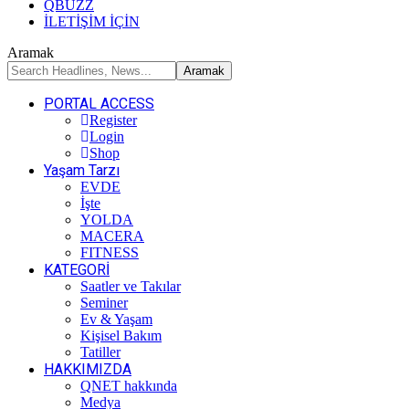
QBUZZ
İLETİŞİM İÇİN
Aramak
PORTAL ACCESS
Register
Login
Shop
Yaşam Tarzı
EVDE
İşte
YOLDA
MACERA
FITNESS
KATEGORİ
Saatler ve Takılar
Seminer
Ev & Yaşam
Kişisel Bakım
Tatiller
HAKKIMIZDA
QNET hakkında
Medya