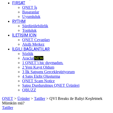
FIRSAT
QNET İş
Başaranlar
Uyumluluk
RYTHM
Sürdürülebilirlik
Topluluk
İLETİŞİM İÇİN
QNET Cevapları
Akıllı Merkez
İLGILI BAĞLANTILAR
Sözlük
Araçlar
NEW
1 QNET’i hiç duymadım.
2 Yeni Kayıt Oldum
3 İlk Satışımı Gerçekleştiriyorum
4 Satış Ekibi Oluşturma
QNET Scam Notice
Satışı Durdurulmuş QNET Ürünleri
QBUZZ
QNET
>
Ürünler
>
Tatiller
>
QVI Breaks ile Baliyi Keşfetmek
Mümkün mü?
Tatiller