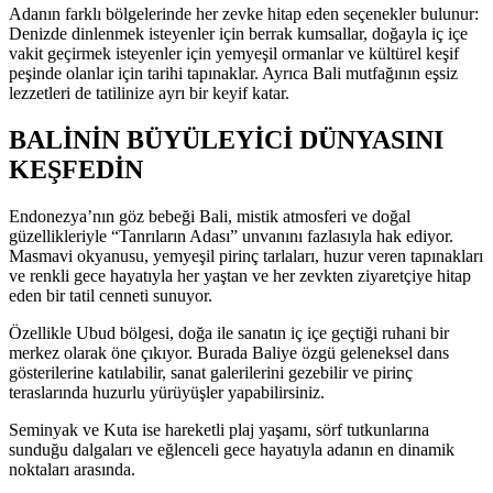
Adanın farklı bölgelerinde her zevke hitap eden seçenekler bulunur:
Denizde dinlenmek isteyenler için berrak kumsallar, doğayla iç içe
vakit geçirmek isteyenler için yemyeşil ormanlar ve kültürel keşif
peşinde olanlar için tarihi tapınaklar. Ayrıca Bali mutfağının eşsiz
lezzetleri de tatilinize ayrı bir keyif katar.
BALİNİN BÜYÜLEYİCİ DÜNYASINI
KEŞFEDİN
Endonezya’nın göz bebeği Bali, mistik atmosferi ve doğal
güzellikleriyle “Tanrıların Adası” unvanını fazlasıyla hak ediyor.
Masmavi okyanusu, yemyeşil pirinç tarlaları, huzur veren tapınakları
ve renkli gece hayatıyla her yaştan ve her zevkten ziyaretçiye hitap
eden bir tatil cenneti sunuyor.
Özellikle Ubud bölgesi, doğa ile sanatın iç içe geçtiği ruhani bir
merkez olarak öne çıkıyor. Burada Baliye özgü geleneksel dans
gösterilerine katılabilir, sanat galerilerini gezebilir ve pirinç
teraslarında huzurlu yürüyüşler yapabilirsiniz.
Seminyak ve Kuta ise hareketli plaj yaşamı, sörf tutkunlarına
sunduğu dalgaları ve eğlenceli gece hayatıyla adanın en dinamik
noktaları arasında.