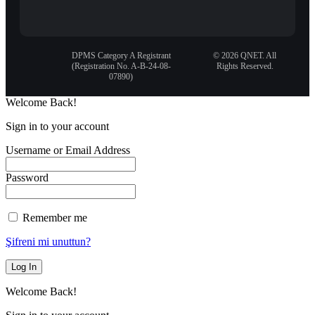
DPMS Category A Registrant
© 2026 QNET. All
(Registration No. A-B-24-08-
Rights Reserved.
07890)
Welcome Back!
Sign in to your account
Username or Email Address
Password
Remember me
Şifreni mi unuttun?
Welcome Back!