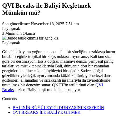
QVI Breaks ile Baliyi Keşfetmek
Mümkün mü?
Son güncelleme: November 18, 2025 7:51 am
Paylaşmak
3 Minimum Okuma
Paylaşmak
Gündelik hayatın yoğun temposundan bir süreliğine uzaklaşıp huzur
bulabileceğiniz tropikal bir kaçış noktası arıyorsanız, Bali tam size
göre bir destinasyon. Eşsiz doğası, masmavi denizi, yemyeşil pirinç
tarlaları ve mistik tapınaklarıyla Bali, dünyanın dört bir yanından
gezginleri kendine çeken büyüleyici bir adadır. Sadece doğal
güzellikleriyle değil, aynı zamanda köklü kültürü, geleneksel dans
gösterileri, el sanatları ve sıcakkanlı insanlarıyla da ziyaretçilerine
unutulmaz bir deneyim sunar. QNET’in tatil ürünü olan
QVI
Breaks
, sizlere Baliyi keşfetme imkanı sunuyor.
Contents
BALİNİN BÜYÜLEYİCİ DÜNYASINI KEŞFEDİN
QVI BREAKS İLE BALİYE GİTMEK