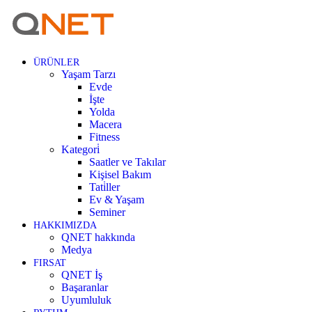
ÜRÜNLER
Yaşam Tarzı
Evde
İşte
Yolda
Macera
Fitness
Kategori̇
Saatler ve Takılar
Kişisel Bakım
Tati̇ller
Ev & Yaşam
Seminer
HAKKIMIZDA
QNET hakkında
Medya
FIRSAT
QNET İş
Başaranlar
Uyumluluk