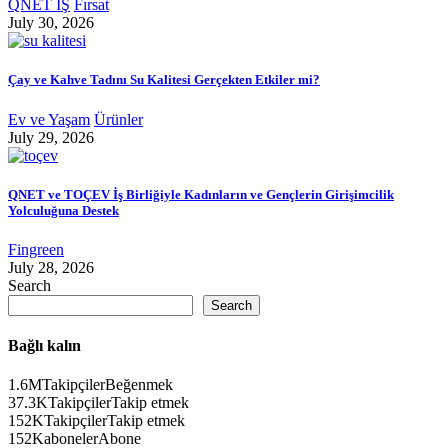
QNET İŞ
Fırsat
July 30, 2026
Çay ve Kahve Tadını Su Kalitesi Gerçekten Etkiler mi?
Ev ve Yaşam
Ürünler
July 29, 2026
QNET ve TOÇEV İş Birliğiyle Kadınların ve Gençlerin Girişimcilik
Yolculuğuna Destek
Fingreen
July 28, 2026
Search
Search
Bağlı kalın
1.6M
Takipçiler
Beğenmek
37.3K
Takipçiler
Takip etmek
152K
Takipçiler
Takip etmek
152K
aboneler
Abone