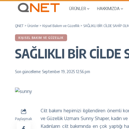
ÜRÜNLER
HAKKIMIZDA
QNET
>
Ürünler
>
Kişisel Bakım ve Güzellik
>
SAĞLIKLI BİR CİLDE SAHİP O
KIŞISEL BAKIM VE GÜZELLIK
SAĞLIKLI BİR CİLDE
Son güncelleme: September 19, 2025 12:56 pm
Cilt bakımı hepimizi ilgilendiren önemli k
ve Güzellik Uzmanı Sunny Shaper, kadın ve erk
Paylaşmak
Kadınların cilt bakımında en çok yaptığı hat