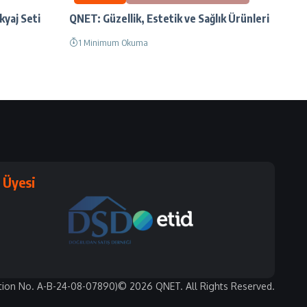
yaj Seti
QNET: Güzellik, Estetik ve Sağlık Ürünleri
1 Minimum Okuma
Üyesi
tion No. A-B-24-08-07890)
© 2026 QNET. All Rights Reserved.