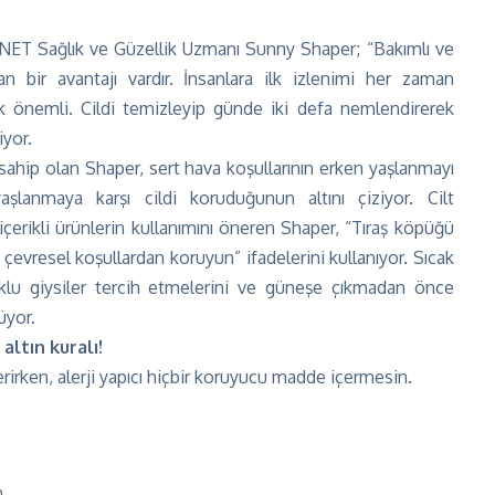
 QNET Sağlık ve Güzellik Uzmanı Sunny Shaper; “Bakımlı ve
n bir avantajı vardır. İnsanlara ilk izlenimi her zaman
k önemli. Cildi temizleyip günde iki defa nemlendirerek
iyor.
sahip olan Shaper, sert hava koşullarının erken yaşlanmayı
yaşlanmaya karşı cildi koruduğunun altını çiziyor. Cilt
çerikli ürünlerin kullanımını öneren Shaper, “Tıraş köpüğü
lı çevresel koşullardan koruyun” ifadelerini kullanıyor. Sıcak
uklu giysiler tercih etmelerini ve güneşe çıkmadan önce
üyor.
altın kuralı!
rirken, alerji yapıcı hiçbir koruyucu madde içermesin.
.