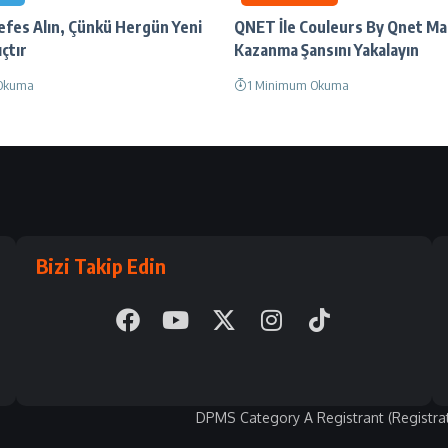
efes Alın, Çünkü Hergün Yeni
QNET İle Couleurs By Qnet Mak
çtır
Kazanma Şansını Yakalayın
Okuma
1 Minimum Okuma
Bizi Takip Edin
DPMS Category A Registrant (Registra