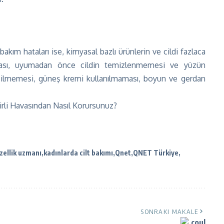
bakım hataları ise, kimyasal bazlı ürünlerin ve cildi fazlaca
lması, uyumadan önce cildin temizlenmemesi ve yüzün
çilmemesi, güneş kremi kullanılmaması, boyun ve gerdan
Kirli Havasından Nasıl Korursunuz?
zellik uzmanı
kadınlarda cilt bakımı
Qnet
QNET Türkiye
SONRAKI MAKALE