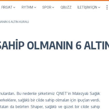
FIRSAT
RYTHM
SPOR
QBUZZ
İLETİŞİM İÇİN
LMANIN 6 ALTIN KURALI
 SAHİP OLMANIN 6 ALTI
onulardan. Bu nedenle şirketimiz QNET’in Malezyalı Sağlık
eklere, sağlıklı bir cilde sahip olmaları için ipuçları verdi.
aları da belirten Shaper, sağlıklı ve güzel bir cilde sahip