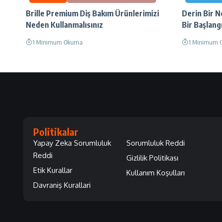
Brille Premium Diş Bakım Ürünlerimizi
Derin Bir N
Neden Kullanmalısınız
Bir Başlangı
1 Minimum Okuma
1 Minimum 
Politikalar
Yapay Zeka Sorumluluk
Sorumluluk Reddi
Reddi
Gizlilik Politikası
Etik Kurallar
Kullanım Koşulları
Davraniş Kurallari