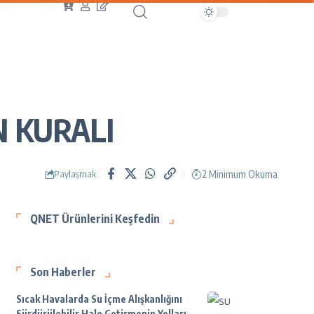
N KURALI
2 Minimum Okuma
Paylaşmak
QNET Ürünlerini Keşfedin
Son Haberler
Sıcak Havalarda Su İçme Alışkanlığını
Sürdürülebilir Hale Getirmenin Yolları