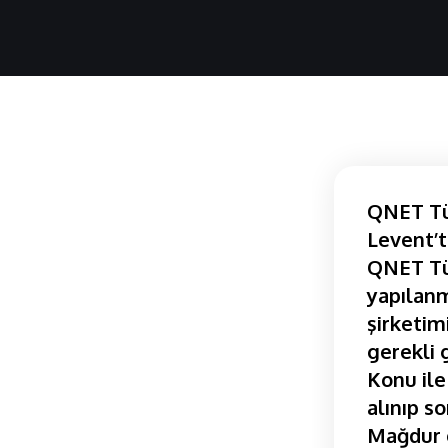
QNET Tür
Levent’t
QNET Tür
yapılanm
şirketim
gerekli 
Konu ile
alınıp so
Mağdur o