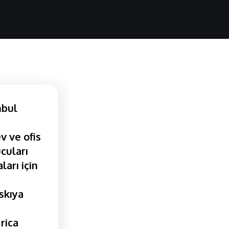
nbul
v ve ofis
cuları
ları için
askıya
rica