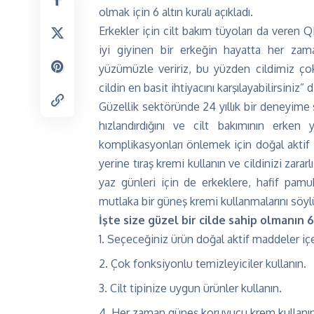
olmak için 6 altın kuralı açıkladı.
Erkekler için cilt bakım tüyoları da veren
iyi giyinen bir erkeğin hayatta her zama
yüzümüzle veririz, bu yüzden cildimiz ço
cildin en basit ihtiyacını karşılayabilirsiniz” d
Güzellik sektöründe 24 yıllık bir deneyime 
hızlandırdığını ve cilt bakımının erken 
komplikasyonları önlemek için doğal aktif i
yerine tıraş kremi kullanın ve cildinizi zarar
yaz günleri için de erkeklere, hafif pam
mutlaka bir güneş kremi kullanmalarını söyl
İşte size güzel bir cilde sahip olmanın 6 
Seçeceğiniz ürün doğal aktif maddeler içe
Çok fonksiyonlu temizleyiciler kullanın.
Cilt tipinize uygun ürünler kullanın.
Her zaman güneş koruyucu krem ​​kullanın