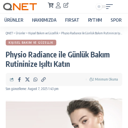
ÜRÜNLER
HAKKIMIZDA
FIRSAT
RYTHM
SPOR
QNET
>
Ürünler
>
Kişisel Bakım ve Güzellik
>
Physio Radiance ile Günlük Bakım Rutininize Işıltı Katın
KIŞISEL BAKIM VE GÜZELLIK
Physio Radiance ile Günlük Bakım
Rutininize Işıltı Katın
2 Minimum Okuma
Son güncelleme: August 7, 2025 1:43 pm