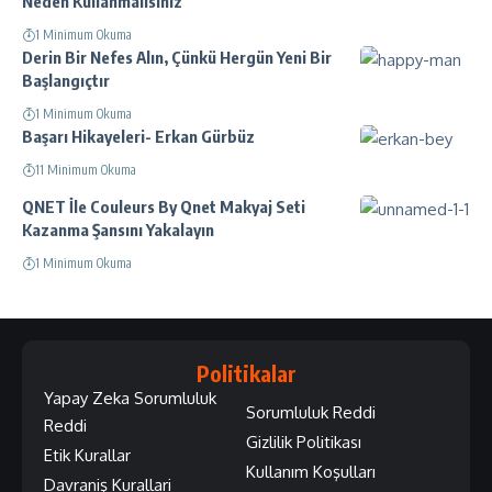
Neden Kullanmalısınız
1 Minimum Okuma
Derin Bir Nefes Alın, Çünkü Hergün Yeni Bir
Başlangıçtır
1 Minimum Okuma
Başarı Hikayeleri- Erkan Gürbüz
11 Minimum Okuma
QNET İle Couleurs By Qnet Makyaj Seti
Kazanma Şansını Yakalayın
1 Minimum Okuma
Politikalar
Yapay Zeka Sorumluluk
Sorumluluk Reddi
Reddi
Gizlilik Politikası
Etik Kurallar
Kullanım Koşulları
Davraniş Kurallari