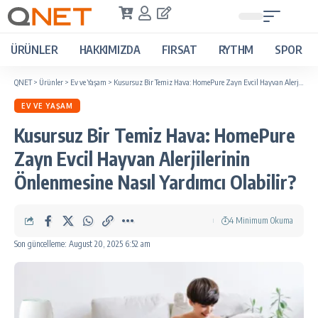
ÜRÜNLER
HAKKIMIZDA
FIRSAT
RYTHM
SPOR
QNET
>
Ürünler
>
Ev ve Yaşam
>
Kusursuz Bir Temiz Hava: HomePure Zayn Evcil Hayvan Alerjilerinin Önlenmesine Nasıl Yardımcı Olabilir?
EV VE YAŞAM
Kusursuz Bir Temiz Hava: HomePure
Zayn Evcil Hayvan Alerjilerinin
Önlenmesine Nasıl Yardımcı Olabilir?
4 Minimum Okuma
Son güncelleme: August 20, 2025 6:52 am