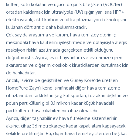
küfleri, kötü kokuları ve uçucu organik bileşikleri (VOC’ler)
ortadan kaldırmak için ultraviyole (UV) ışığın yanı sıra HPP+
elektrostatik, aktif karbon ve ultra plazma iyon teknolojisini
kullanan dört arıtıcı daha bulunmaktadır.
Çok sayıda araştırma ve kurum, hava temizleyicilerin iç
mekandaki hava kalitesini iyileştirmede ve dolayısıyla alerjik
reaksiyon riskini azaltmada gerçekten etkili olduğunu
doğrulamıştır. Ayrıca, evcil hayvanlara ve evlerimize giren
akarlardan ve diğer mikroskobik kirleticilerden kurtulmak için
de harikadırlar.
Ancak, İsviçre’de geliştirilen ve Güney Kore’de üretilen
HomePure Zayn’ı kendi sınıfındaki diğer hava temizleme
cihazlarından farklı kılan şey, küf sporları, toz akarı dışkıları ve
polen partikülleri gibi 0,1 mikron kadar küçük havadaki
partiküllerle başa çıkabilen bir cihaz olmasıdır.
Ayrıca, diğer taşınabilir ev hava filtreleme sistemlerinin
aksine, cihaz 36 metrekareye kadar kapalı alanı kapsayacak
şekilde üretilmiştir. Bu, diğer hava temizleyicilerden beş kat