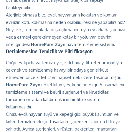
olmak üzere tüm evcil hayvanlar alerjik bir tepkiyi
tetikleyebilir.
Alerjiniz olmasa bile, evcil hayvanların kokuları ve kumları
evinizin kötü kokmasına neden olabilir. Peki ne yapabilirsiniz?
Neyse ki, tüm bunlarla başa çıkmanın tüylü ev arkadaşlarınıza
veda etmeyi gerektirmeyen kolay bir yolu var: devrim
niteliğindeki
HomePure Zayn
hava temizleme sistemi.
Derinlemesine Temizlik ve Pürifikasyon
Çoğu ev tipi hava temizleyici, kirli havayı filtreler aracılığıyla
çekmek ve temizlenmiş havayı bir odaya geri sirküle
etmeden önce kirleticileri hapsetmek üzere tasarlanmıştır.
HomePure Zayn’ı
özel kılan şey, kendine özgü 5 aşamalı bir
temizleme sistemi ve belirli alerjenleri ve kirleticileri
tamamen ortadan kaldırmak için bir filtre sistemi
kullanmasıdır.
Cihaz, evcil hayvan tüyü ve kepeği gibi büyük kalıntıları ve
kirleri temizlemek için tasarlanmış benzersiz bir ön filtreye
sahiptir. Ayrıca alerjenleri, virüsleri, bakterileri, mantarları,