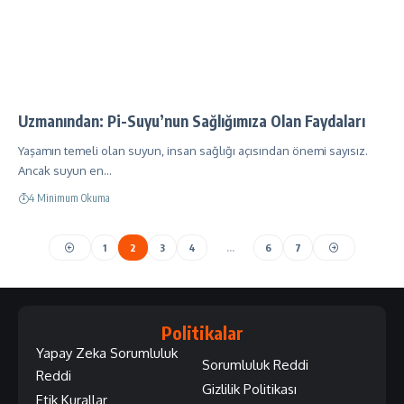
Uzmanından: Pi-Suyu’nun Sağlığımıza Olan Faydaları
Yaşamın temeli olan suyun, insan sağlığı açısından önemi sayısız.
Ancak suyun en…
4 Minimum Okuma
1
2
3
4
…
6
7
Politikalar
Yapay Zeka Sorumluluk
Sorumluluk Reddi
Reddi
Gizlilik Politikası
Etik Kurallar