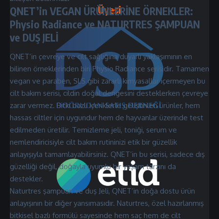
Üyesi
QNET’in VEGAN ÜRÜNLERİNE ÖRNEKLER:
Physio Radiance ve NATURTRES ŞAMPUAN
ve DUŞ JELİ
QNET’in çevreye ve cilt sağlığına duyarlı yaklaşımının en
bilinen örneklerinden biri Physio Radiance serisidir. Tamamen
vegan ve paraben, SLS gibi zararlı kimyasallar içermeyen bu
cilt bakım serisi, cildin doğal dengesini desteklerken çevreye
zarar vermez. Bitki bazlı içeriklerle geliştirilen ürünler, hem
hassas ciltler için uygundur hem de hayvanlar üzerinde test
edilmeden üretilir. Temizleme jeli, toniği, serum ve
nemlendiricisiyle cilt bakım rutininizi etik bir güzellik
anlayışıyla tamamlayabilirsiniz. QNET’in bu serisi, sadece dış
güzelliği değil, doğayla uyumlu bir yaşam tarzını da
destekler.
Naturtres şampuan ve duş Jeli, QNET’in doğa dostu ürün
anlayışının bir diğer yansımasıdır. Naturtres, özel hazırlanmış
bitkisel bazlı formülü sayesinde hem saç hem de cilt