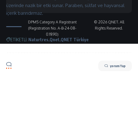
üzerinde nazik bir etki sunar. Paraben, sülfat ve hayvansal
içerik barındırmaz.
DPMS Category A Registrant
© 2026 QNET. All
(Registration No. A-B-24-08-
Rights Reserved.
07890)
ETİKETLİ:
Naturtres
Qnet
QNET Türkiye
yorum Yap