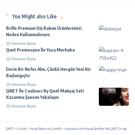
You Might also Like
Brille Premium Diş Bakım Ürünlerimizi
Neden Kullanmalısınız
1 Minimum Okuma
Qnet Promosyon İle Yaza Merhaba
1 Minimum Okuma
Derin Bir Nefes Alın, Çünkü Hergün Yeni Bir
Başlangıçtır
1 Minimum Okuma
QNET İle Couleurs By Qnet Makyaj Seti
Kazanma Şansını Yakalayın
1 Minimum Okuma
QNET
>
Ürünler
>
Kişisel Bakım ve Güzellik
>
Hayvansal ve Kimyasal İçerikler Yok: QNET’in Vegan ve Doğal Ürünleri