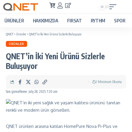
ÜRÜNLER
HAKKIMIZDA
FIRSAT
RYTHM
SPOR
QNET
>
Ürünler
>
QNET’in İki Yeni Ürünü Sizlerle Buluşuyor
ÜRÜNLER
QNET’in İki Yeni Ürünü Sizlerle
Buluşuyor
2 Minimum Okuma
Son güncelleme: July 28, 2025 7:20 am
QNET ürünleri arasına katılan
HomePure Nova Pi-Plus
ve