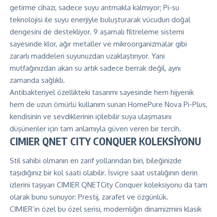
getirme cihazı, sadece suyu arıtmakla kalmıyor; Pi-su
teknolojisi ile suyu enerjiyle buluşturarak vücudun doğal
dengesini de destekliyor. 9 aşamalı filtreleme sistemi
sayesinde klor, ağır metaller ve mikroorganizmalar gibi
zararlı maddeleri suyunuzdan uzaklaştırıyor. Yani
mutfağınızdan akan su artık sadece berrak değil, aynı
zamanda sağlıklı.
Antibakteriyel özellikteki tasarımı sayesinde hem hijyenik
hem de uzun ömürlü kullanım sunan HomePure Nova Pi-Plus,
kendisinin ve sevdiklerinin içilebilir suya ulaşmasını
düşünenler için tam anlamıyla güven veren bir tercih.
CIMIER QNET CITY CONQUER KOLEKSİYONU
Stil sahibi olmanın en zarif yollarından biri, bileğinizde
taşıdığınız bir kol saati olabilir. İsviçre saat ustalığının derin
izlerini taşıyan CIMIER QNETCity Conquer koleksiyonu da tam
olarak bunu sunuyor: Prestij, zarafet ve özgünlük.
CIMIER’in özel bu özel serisi, modernliğin dinamizmini klasik