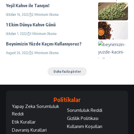
Yeşil Kahve ile Tanışın!
October 14, 2022
2 Minimum Okuma
1 Ekim Dünya Kahve Günü
October 1, 2022
1 Minimum Okuma
Beynimizin Yüzde Kaçını Kullanıyoruz?
August 26, 2022
2 Minimum Okuma
Daha fazla göster
Politikalar
Yapay Zeka Sorumluluk
Sorumluluk Reddi
Reddi
Gizlilik Politikası
Etik Kurallar
Kullanım Koşulları
Davraniş Kurallari