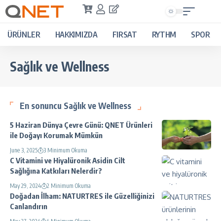
ÜRÜNLER
HAKKIMIZDA
FIRSAT
RYTHM
SPOR
Sağlık ve Wellness
En sonuncu Sağlık ve Wellness
5 Haziran Dünya Çevre Günü: QNET Ürünleri
ile Doğayı Korumak Mümkün
June 3, 2025
3 Minimum Okuma
C Vitamini ve Hiyalüronik Asidin Cilt
Sağlığına Katkıları Nelerdir?
May 29, 2024
2 Minimum Okuma
Doğadan İlham: NATURTRES ile Güzelliğinizi
Canlandırın