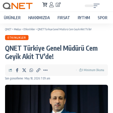
ÜRÜNLER
HAKKIMIZDA
FIRSAT
RYTHM
SPOR
QNET
>
Medya
>
Etkinlikler
>
QNET Türkiye Genel Müdürü Cem Geyik Akit TV’de!
ETKINLIKLER
QNET Türkiye Genel Müdürü Cem
Geyik Akit TV’de!
1 Minimum Okuma
Son güncelleme: May 18, 2026 7:09 am