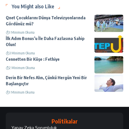
You Might also Like
Qnet Çocuklarını Dünya Televizyonlarında
Gördünüz mü?
1 Minimum Okuma
İlk Adım Bonus’u İle Daha Fazlasına Sahip
Olun!
3 Minimum Okuma
Cennetten Bir Köşe : Fethiye
2 Minimum Okuma
Derin Bir Nefes Alın, Çünkü Hergün Yeni Bir
Başlangıçtır
1 Minimum Okuma
Politikalar
Yapay Zeka Sorumluluk