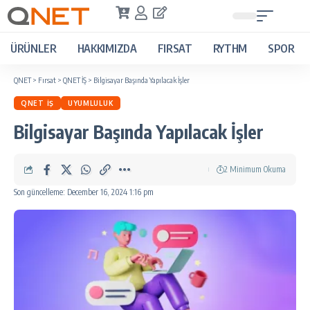
ÜRÜNLER
HAKKIMIZDA
FIRSAT
RYTHM
SPOR
QNET
>
Fırsat
>
QNET İŞ
>
Bilgisayar Başında Yapılacak İşler
QNET İŞ
UYUMLULUK
Bilgisayar Başında Yapılacak İşler
2 Minimum Okuma
Son güncelleme: December 16, 2024 1:16 pm