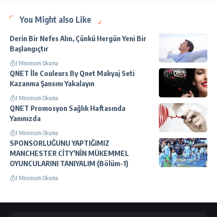
You Might also Like
Derin Bir Nefes Alın, Çünkü Hergün Yeni Bir
Başlangıçtır
1 Minimum Okuma
QNET İle Couleurs By Qnet Makyaj Seti
Kazanma Şansını Yakalayın
1 Minimum Okuma
QNET Promosyon Sağlık Haftasında
Yanınızda
1 Minimum Okuma
SPONSORLUĞUNU YAPTIĞIMIZ
MANCHESTER CİTY’NİN MÜKEMMEL
OYUNCULARINI TANIYALIM (Bölüm-1)
1 Minimum Okuma