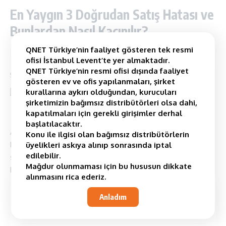
En Yaygın 3 Doğrudan Satış Hatası ve
Bunlardan Nasıl Kaçınılır?
QNET Türkiye’nin faaliyet gösteren tek resmi
2 Minimum Okuma
ofisi İstanbul Levent’te yer almaktadır.
QNET Türkiye’nin resmi ofisi dışında faaliyet
Son güncelleme: August 21, 2025 8:58 am
gösteren ev ve ofis yapılanmaları, şirket
kurallarına aykırı olduğundan, kurucuları
şirketimizin bağımsız distribütörleri olsa dahi,
kapatılmaları için gerekli girişimler derhal
başlatılacaktır.
Amatörce sayılabilecek bu doğrudan satış hatalarını yapmak
Konu ile ilgisi olan bağımsız distribütörlerin
kolaydır, ancak kaçınmak da bir o kadar kolaydır. Kendinize bu
üyelikleri askıya alınıp sonrasında iptal
edilebilir.
sektörde en iyi başarı şansını vermek için çoğu yeni
Mağdur olunmaması için bu hususun dikkate
başlayanın yaptığı bu temel hatalardan kaçınmaya çalışın.
alınmasını rica ederiz.
Contents
Anladım
Akıllıca Olmayan Yollarla Çok Çalışmak