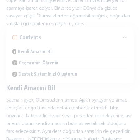
süper kahraman filmiyle Marvel Sinema Evreninde yeni bir
aşamaya işaret ediyor. Binlerce yıldır Dünya’da gizlice
yaşayan güçlü Ölümsüzlerden öğrenebileceğiniz, doğrudan
satışla ilgili spoiler içermeyen üç ders.
Contents
Kendi Amacını Bil
Geçmişinizi Öğrenin
Destek Sisteminizi Oluşturun
Kendi Amacını Bil
Salma Hayek, Ölümsüzlerin annesi Ajak’ı oynuyor ve amacı,
amaçları doğrultusunda onlara rehberlik etmekti. Film
boyunca, katılmadığınız bir şeyin peşinden gitmek yerine, asıl
önemli olanın kendi amacınızı bulmak ve bilmek olduğunu
fark edeceksiniz. Aynı ders doğrudan satış için de geçerlidir.
Başarınız, “NEDEN”inizin ne olduğuna bağlıdır. Başkasının