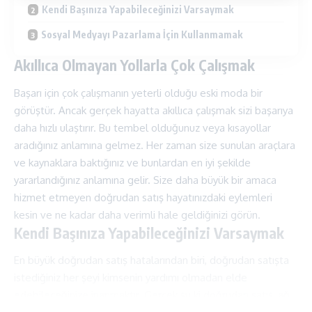
Kendi Başınıza Yapabileceğinizi Varsaymak
Sosyal Medyayı Pazarlama İçin Kullanmamak
Akıllıca Olmayan Yollarla Çok Çalışmak
Başarı için çok çalışmanın yeterli olduğu eski moda bir
görüştür. Ancak gerçek hayatta akıllıca çalışmak sizi başarıya
daha hızlı ulaştırır. Bu tembel olduğunuz veya kısayollar
aradığınız anlamına gelmez. Her zaman size sunulan araçlara
ve kaynaklara baktığınız ve bunlardan en iyi şekilde
yararlandığınız anlamına gelir. Size daha büyük bir amaca
hizmet etmeyen doğrudan satış hayatınızdaki eylemleri
kesin ve ne kadar daha verimli hale geldiğinizi görün.
Kendi Başınıza Yapabileceğinizi Varsaymak
En büyük doğrudan satış hatalarından biri, doğrudan satışta
istediğiniz her şeyi kimsenin yardımı olmadan elde
edebileceğinize inanmaktır. Gerçek şu ki doğrudan satış, ağ