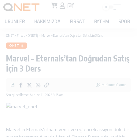
ÜRÜNLER
HAKKIMIZDA
FIRSAT
RYTHM
SPOR
QNET
>
Fırsat
>
QNET İŞ
>
Marvel – Eternals’tan Doğrudan Satış İçin 3 Ders
QNET İŞ
Marvel – Eternals’tan Doğrudan Satış
İçin 3 Ders
2 Minimum Okuma
Son güncelleme: August 21, 2025 8:55 am
Marvel’in Eternals’ı ilham verici ve eğlenceli aksiyon dolu bir