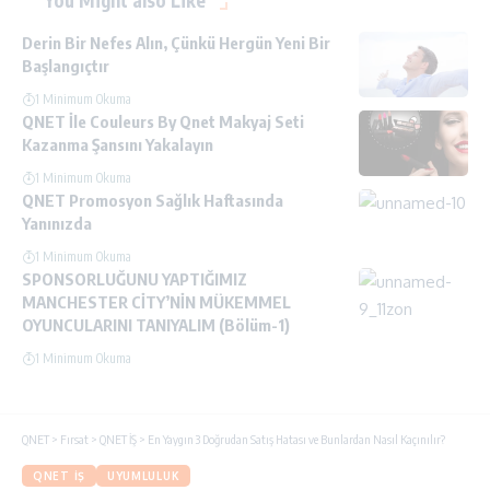
You Might also Like
Derin Bir Nefes Alın, Çünkü Hergün Yeni Bir
Başlangıçtır
1 Minimum Okuma
QNET İle Couleurs By Qnet Makyaj Seti
Kazanma Şansını Yakalayın
1 Minimum Okuma
QNET Promosyon Sağlık Haftasında
Yanınızda
1 Minimum Okuma
SPONSORLUĞUNU YAPTIĞIMIZ
MANCHESTER CİTY’NİN MÜKEMMEL
OYUNCULARINI TANIYALIM (Bölüm-1)
1 Minimum Okuma
QNET
>
Fırsat
>
QNET İŞ
>
En Yaygın 3 Doğrudan Satış Hatası ve Bunlardan Nasıl Kaçınılır?
QNET İŞ
UYUMLULUK