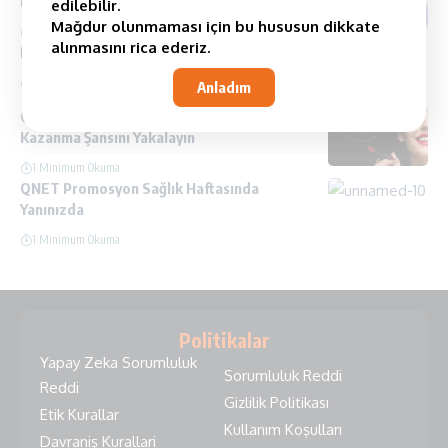
Başlangıçtır
edilebilir.
Mağdur olunmaması için bu hususun dikkate
1 Minimum Okuma
alınmasını rica ederiz.
Başarı Hikayeleri- Erkan Gürbüz
11 Minimum Okuma
Anladım
QNET İle Couleurs By Qnet Makyaj Seti
Kazanma Şansını Yakalayın
1 Minimum Okuma
QNET Promosyon Sağlık Haftasında
Yanınızda
1 Minimum Okuma
Politikalar
Yapay Zeka Sorumluluk
Sorumluluk Reddi
Reddi
Gizlilik Politikası
Etik Kurallar
Kullanım Koşulları
Davraniş Kurallari