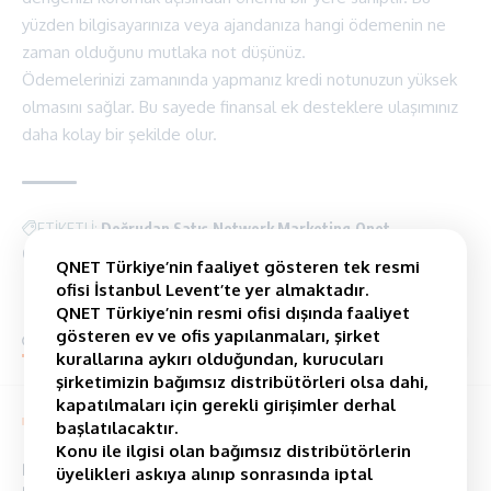
yüzden bilgisayarınıza veya ajandanıza hangi ödemenin ne
zaman olduğunu mutlaka not düşünüz.
Ödemelerinizi zamanında yapmanız kredi notunuzun yüksek
olmasını sağlar. Bu sayede finansal ek desteklere ulaşımınız
daha kolay bir şekilde olur.
ETİKETLİ:
Doğrudan Satış
Network Marketing
Qnet
QNET Türkiye
QNET Türkiye’nin faaliyet gösteren tek resmi
ofisi İstanbul Levent’te yer almaktadır.
QNET Türkiye’nin resmi ofisi dışında faaliyet
gösteren ev ve ofis yapılanmaları, şirket
yorum Yap
kurallarına aykırı olduğundan, kurucuları
şirketimizin bağımsız distribütörleri olsa dahi,
kapatılmaları için gerekli girişimler derhal
You Might also Like
başlatılacaktır.
Konu ile ilgisi olan bağımsız distribütörlerin
Derin Bir Nefes Alın, Çünkü Hergün Yeni Bir
üyelikleri askıya alınıp sonrasında iptal