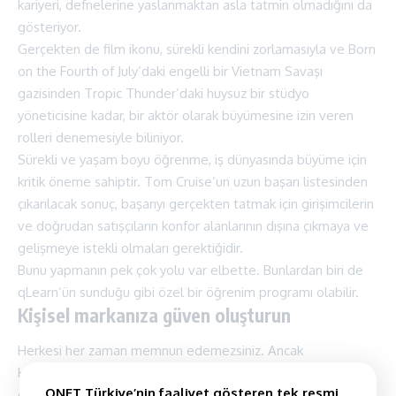
kariyeri, defnelerine yaslanmaktan asla tatmin olmadığını da
gösteriyor.
Gerçekten de film ikonu, sürekli kendini zorlamasıyla ve Born
on the Fourth of July’daki engelli bir Vietnam Savaşı
gazisinden Tropic Thunder’daki huysuz bir stüdyo
yöneticisine kadar, bir aktör olarak büyümesine izin veren
rolleri denemesiyle biliniyor.
Sürekli ve yaşam boyu öğrenme, iş dünyasında büyüme için
kritik öneme sahiptir. Tom Cruise’un uzun başarı listesinden
çıkarılacak sonuç, başarıyı gerçekten tatmak için girişimcilerin
ve doğrudan satışçıların konfor alanlarının dışına çıkmaya ve
gelişmeye istekli olmaları gerektiğidir.
Bunu yapmanın pek çok yolu var elbette. Bunlardan biri de
qLearn’ün sunduğu gibi özel bir öğrenim programı olabilir.
Kişisel markanıza güven oluşturun
Herkesi her zaman memnun edemezsiniz. Ancak
Hollywood’da olduğu gibi iş dünyasında uzun ömürlü
QNET Türkiye’nin faaliyet gösteren tek resmi
olmanın bileti marka güvenidir.