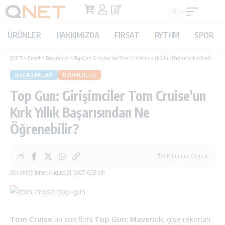
ÜRÜNLER
HAKKIMIZDA
FIRSAT
RYTHM
SPOR
QNET
>
Fırsat
>
Başaranlar
>
Top Gun: Girişimciler Tom Cruise’un Kırk Yıllık Başarısından Ne Öğrenebilir?
BAŞARANLAR
UYUMLULUK
Top Gun: Girişimciler Tom Cruise’un
Kırk Yıllık Başarısından Ne
Öğrenebilir?
4 Minimum Okuma
Son güncelleme: August 21, 2025 6:52 am
Tom Cruise
‘un son filmi
Top Gun: Maverick
, gişe rekorları