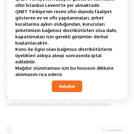
ofisi İstanbul Levent’te yer almaktadır.
Bir film afişi veya kayan yazı üzerinde “
Tom Cruise
” adı,
QNET Türkiye’nin resmi ofisi dışında faaliyet
izleyicilerin filmi beğeneceğini garanti etmeyebilir. Ancak
gösteren ev ve ofis yapılanmaları, şirket
halka söylediği şey, yıldızın projeye tam ve mutlak bağlılığını
kurallarına aykırı olduğundan, kurucuları
verdiğidir. Bu sadece hayranların filmlerini izlemek için akın
şirketimizin bağımsız distribütörleri olsa dahi,
kapatılmaları için gerekli girişimler derhal
etmesinin nedeni değil, aynı zamanda stüdyoların yıldızın
başlatılacaktır.
bağlı olduğu projelere yeşil ışık yakmakta sorun
Konu ile ilgisi olan bağımsız distribütörlerin
yaşamamasının nedeni budur.
üyelikleri askıya alınıp sonrasında iptal
Benzer şekilde, iş dünyasında müşterilerin güvenini
edilebilir.
oluşturmak çok önemlidir. Peki, bunu nasıl yapabilirsiniz? Çok
Mağdur olunmaması için bu hususun dikkate
basit – sözlerinizi tutun, kararlı olun, sorunları derhal ve
alınmasını rica ederiz.
doğrudan ele alın ve her zaman profesyonel ve etik olmaya
Anladım
çalışın.
Bu dersleri dikkate alırsanız; siz de uzun, başarılı ve
ödüllendirici bir kariyere doğru yolculuk yapabilirsiniz.
yorum Yap