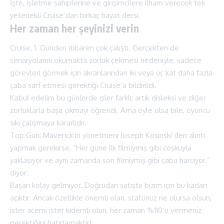
İşte, işletme sahiplerine ve girişimcilere ilham verecek tek
yetenekli Cruise’dan birkaç hayat dersi.
Her zaman her şeyinizi verin
Cruise, 1. Günden itibaren çok çalıştı. Gerçekten de
senaryolarını okumakta zorluk çekmesi nedeniyle, sadece
görevleri görmek için akranlarından iki veya üç kat daha fazla
çaba sarf etmesi gerektiği Cruise’a bildirildi.
Kabul edelim bu günlerde işler farklı, artık disleksi ve diğer
zorluklarla başa çıkmayı öğrendi. Ama öyle olsa bile, oyuncu
sıkı çalışmaya kararlıdır.
Top Gun: Maverick’in yönetmeni Joseph Kosinski’den alıntı
yapmak gerekirse, “Her güne ilk filmiymiş gibi coşkuyla
yaklaşıyor ve aynı zamanda son filmiymiş gibi çaba harcıyor.”
diyor.
Başarı kolay gelmiyor. Doğrudan satışta bizim için bu kadarı
açıktır. Ancak özellikle önemli olan, statünüz ne olursa olsun,
ister acemi ister kıdemli olun, her zaman %110’u vermeniz
gerektiğini hatırlamaktır!