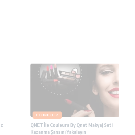
ETKINLIKLER
üz
QNET İle Couleurs By Qnet Makyaj Seti
Kazanma Şansını Yakalayın