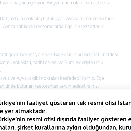
ktaların başında geliyor. Bir yarımada olan Datça, temiz
Datça’da, birçok plaj bulunuyor. Ayrıca merkezdeki tarihi
z. Ayrıca sahildeki restoranlarda Ege’nin lezzetlerini
il geçirmek istiyorsanız Balıkesir’in bu şirin tatil beldesi
ldırımlı sokakları, tarihi çarşısı ve Rum evleriyle ünlü
z.
vut ve Ayvalık gibi noktaları keşfedebilirsiniz. Ege
ilinde bulunan restoranları tercih edebilirsiniz.
kiye’nin faaliyet gösteren tek resmi ofisi İsta
nakkale’nin en sevilen turistik noktalarının başında
e yer almaktadır.
 bakir plajları ve tarihi Rum evleri ile biliniyor.
kiye’nin resmi ofisi dışında faaliyet gösteren e
nan bu destinasyon Kurban Bayramı’nda dinlendirici bir
aları, şirket kurallarına aykırı olduğundan, kuru
ne çıkıyor.