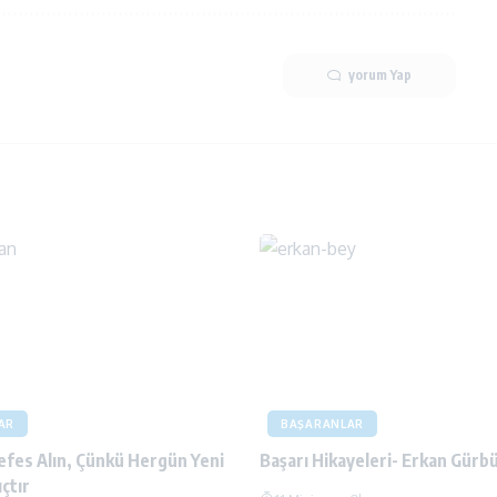
yorum Yap
AR
BAŞARANLAR
efes Alın, Çünkü Hergün Yeni
Başarı Hikayeleri- Erkan Gürb
çtır