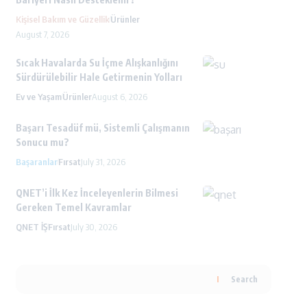
Kişisel Bakım ve Güzellik
Ürünler
August 7, 2026
Sıcak Havalarda Su İçme Alışkanlığını
Sürdürülebilir Hale Getirmenin Yolları
Ev ve Yaşam
Ürünler
August 6, 2026
Başarı Tesadüf mü, Sistemli Çalışmanın
Sonucu mu?
Başaranlar
Fırsat
July 31, 2026
QNET’i İlk Kez İnceleyenlerin Bilmesi
Gereken Temel Kavramlar
QNET İŞ
Fırsat
July 30, 2026
Search