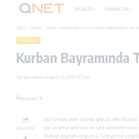
ÜRÜNLER
HAKKIMIZDA
QNET
>
Ürünler
>
Tatiller
>
Kurban Bayramında Tercih Edebileceğiniz Beş Ge
TATILLER
Kurban Bayramında Te
Son güncelleme: August 20, 2025 11:17 am
Son birkaç yıldır olduğu gibi bu yılki Kur
yaz aylarına gelmesi ve tatil süresinin uzun 
Paylaşmak
Kurban Bayramı boyunca Türkiye’nin çeşitli no