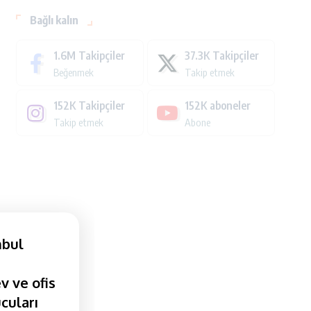
Bağlı kalın
1.6M
Takipçiler
37.3K
Takipçiler
Beğenmek
Takip etmek
152K
Takipçiler
152K
aboneler
Takip etmek
Abone
nbul
v ve ofis
cuları