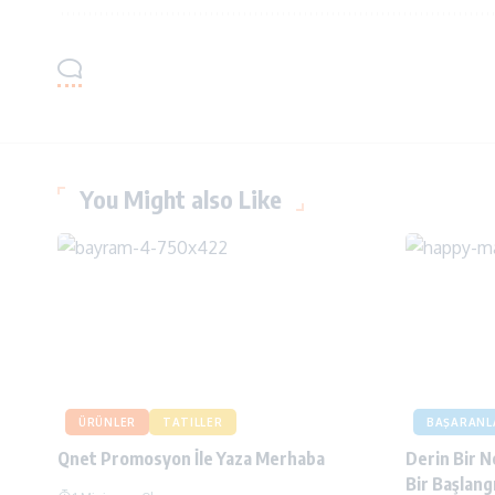
You Might also Like
ÜRÜNLER
TATILLER
BAŞARANL
Qnet Promosyon İle Yaza Merhaba
Derin Bir N
Bir Başlangı