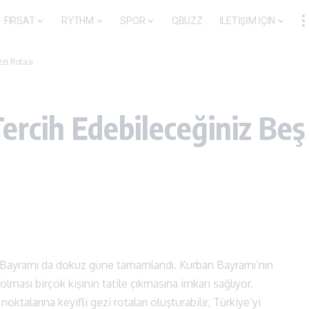
FIRSAT
RYTHM
SPOR
QBUZZ
İLETİŞİM İÇİN
zi Rotası
rcih Edebileceğiniz Beş 
ban Bayramı da dokuz güne tamamlandı. Kurban Bayramı’nın
olması birçok kişinin tatile çıkmasına imkan sağlıyor.
ktalarına keyifli gezi rotaları oluşturabilir, Türkiye’yi