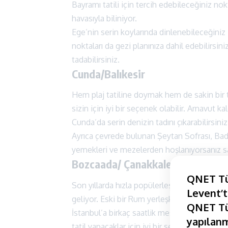
Bayramı tatili için tercih edebileceğiniz no
havasıyla biliniyor.
Ege’nin serin koylarında dinlenebileceğiniz 
noktaları da gezi planınıza dahil edebilirsini
tadabilirsiniz.
Cunda/Balıkesir
Hem plaj tatiline doymak hem de sakin bir tat
sizin için iyi bir seçenek olabilir. Arnavut ka
Cunda’da serin denizin tadını çıkarabilirsini
Ayrıca çevrede bulunan Şeytan Sofrası, Bada
yemekleri ve mezelerden hoşlanıyorsanız sah
Bozcaada/ Çanakkale
QNET Tür
Son yıllarda hızla popülerleşen Bozcaada, Ça
Levent’t
geliyor. Eski bir Rum yerleşkesi olan Bozcaada
QNET Tür
İstanbul’a birkaç saatlik mesafede konumla
yapılanm
tatil yapacaklar için iyi bir seçenek olarak ö