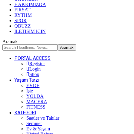
HAKKIMIZDA
FIRSAT
RYTHM
SPOR
QBUZZ
İLETİŞİM İÇİN
Aramak
PORTAL ACCESS
Register
Login
Shop
Yaşam Tarzı
EVDE
İşte
YOLDA
MACERA
FITNESS
KATEGORİ
Saatler ve Takılar
Seminer
Ev & Yaşam