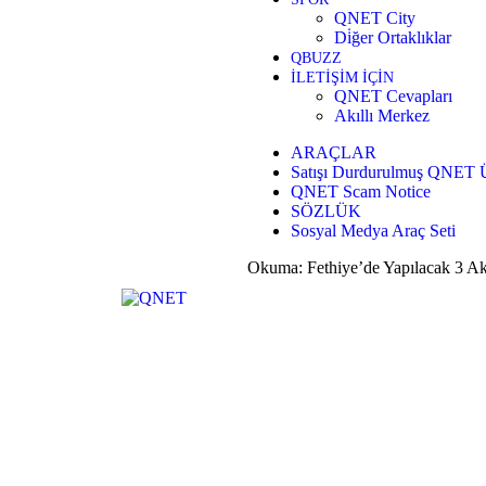
QNET City
Di̇ğer Ortaklıklar
QBUZZ
İLETİŞİM İÇİN
QNET Cevapları
Akıllı Merkez
ARAÇLAR
Satışı Durdurulmuş QNET Ü
QNET Scam Notice
SÖZLÜK
Sosyal Medya Araç Seti
Okuma:
Fethiye’de Yapılacak 3 Ak