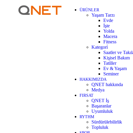
ÜRÜNLER
Yaşam Tarzı
Evde
İşte
Yolda
Macera
Fitness
Kategori̇
Saatler ve Takıl
Kişisel Bakım
Tati̇ller
Ev & Yaşam
Seminer
HAKKIMIZDA
QNET hakkında
Medya
FIRSAT
QNET İş
Başaranlar
Uyumluluk
RYTHM
Sürdürülebilirlik
Topluluk
SPOR