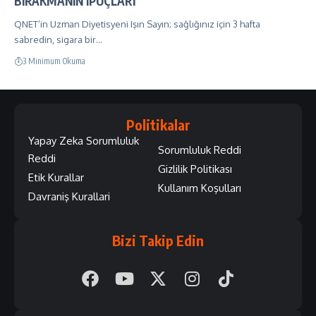
BIRAKMANIN İPUÇLARI
QNET’in Uzman Diyetisyeni Işın Sayın; sağlığınız için 3 hafta
sabredin, sigara bir…
3 Minimum Okuma
Politikalar
Yapay Zeka Sorumluluk
Sorumluluk Reddi
Reddi
Gizlilik Politikası
Etik Kurallar
Kullanım Koşulları
Davraniş Kurallari
Bizi Takip Edin