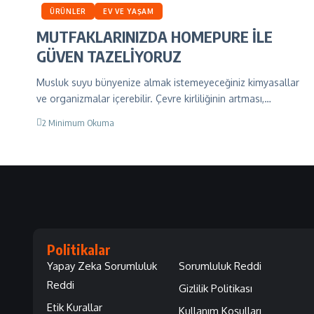
ÜRÜNLER
EV VE YAŞAM
MUTFAKLARINIZDA HOMEPURE İLE
GÜVEN TAZELİYORUZ
Musluk suyu bünyenize almak istemeyeceğiniz kimyasallar
ve organizmalar içerebilir. Çevre kirliliğinin artması,…
2 Minimum Okuma
Politikalar
Yapay Zeka Sorumluluk
Sorumluluk Reddi
Reddi
Gizlilik Politikası
Etik Kurallar
Kullanım Koşulları