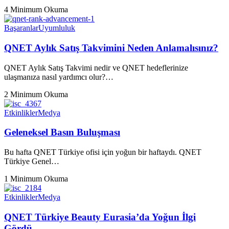
4 Minimum Okuma
Başaranlar
Uyumluluk
QNET Aylık Satış Takvimini Neden Anlamalısınız?
QNET Aylık Satış Takvimi nedir ve QNET hedeflerinize
ulaşmanıza nasıl yardımcı olur?…
2 Minimum Okuma
Etkinlikler
Medya
Geleneksel Basın Buluşması
Bu hafta QNET Türkiye ofisi için yoğun bir haftaydı. QNET
Türkiye Genel…
1 Minimum Okuma
Etkinlikler
Medya
QNET Türkiye Beauty Eurasia’da Yoğun İlgi
Gördü