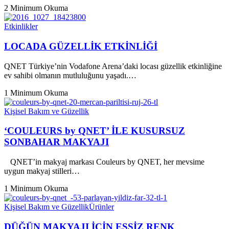
2 Minimum Okuma
Etkinlikler
LOCADA GÜZELLİK ETKİNLİĞİ
QNET Türkiye’nin Vodafone Arena’daki locası güzellik etkinliğine
ev sahibi olmanın mutluluğunu yaşadı.…
1 Minimum Okuma
Kişisel Bakım ve Güzellik
‘COULEURS by QNET’ İLE KUSURSUZ
SONBAHAR MAKYAJI
QNET’in makyaj markası Couleurs by QNET, her mevsime
uygun makyaj stilleri…
1 Minimum Okuma
Kişisel Bakım ve Güzellik
Ürünler
DÜĞÜN MAKYAJI İÇİN EŞSİZ RENK