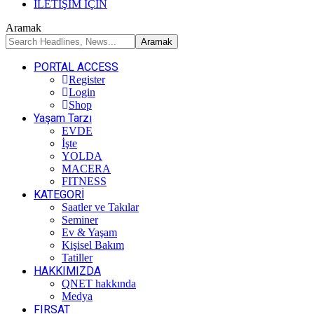
İLETİŞİM İÇİN
Aramak
PORTAL ACCESS
Register
Login
Shop
Yaşam Tarzı
EVDE
İşte
YOLDA
MACERA
FITNESS
KATEGORİ
Saatler ve Takılar
Seminer
Ev & Yaşam
Kişisel Bakım
Tatiller
HAKKIMIZDA
QNET hakkında
Medya
FIRSAT