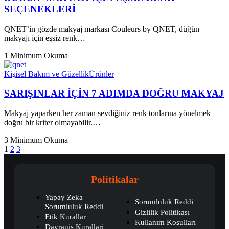
SEÇENEKLERİ
QNET’in gözde makyaj markası Couleurs by QNET, düğün
makyajı için eşsiz renk…
1 Minimum Okuma
Kişisel Bakım ve Güzellik
Ürünler
SARIŞINLAR İÇİN 7 ADIMDA DOĞRU MAKYAJ
Makyaj yaparken her zaman sevdiğiniz renk tonlarına yönelmek
doğru bir kriter olmayabilir.…
3 Minimum Okuma
1
2
3
Politikalar
Yapay Zeka
Sorumluluk Reddi
Sorumluluk Reddi
Gizlilik Politikası
Etik Kurallar
Kullanım Koşulları
Davraniş Kurallari