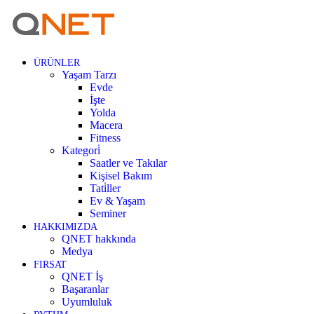
ÜRÜNLER
Yaşam Tarzı
Evde
İşte
Yolda
Macera
Fitness
Kategori̇
Saatler ve Takılar
Kişisel Bakım
Tati̇ller
Ev & Yaşam
Seminer
HAKKIMIZDA
QNET hakkında
Medya
FIRSAT
QNET İş
Başaranlar
Uyumluluk