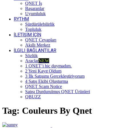
QNET İş
Başaranlar
Uyumluluk
RYTHM
Sürdürülebilirlik
Topluluk
İLETİŞİM İÇİN
QNET Cevapları
Akıllı Merkez
İLGILI BAĞLANTILAR
Sözlük
Araçlar
NEW
1 QNET’i hiç duymadım.
2 Yeni Kayıt Oldum
3 İlk Satışımı Gerçekleştiriyorum
4 Satış Ekibi Oluşturma
QNET Scam Notice
Satışı Durdurulmuş QNET Ürünleri
QBUZZ
Tag:
Couleurs By Qnet