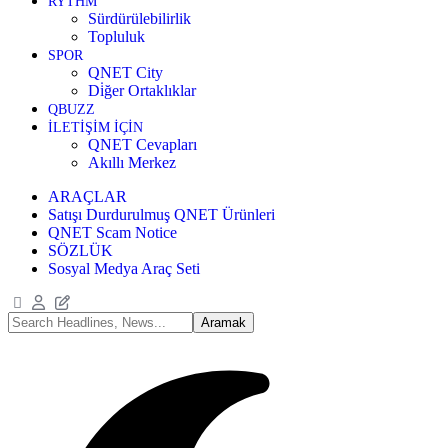
RYTHM
Sürdürülebilirlik
Topluluk
SPOR
QNET City
Di̇ğer Ortaklıklar
QBUZZ
İLETİŞİM İÇİN
QNET Cevapları
Akıllı Merkez
ARAÇLAR
Satışı Durdurulmuş QNET Ürünleri
QNET Scam Notice
SÖZLÜK
Sosyal Medya Araç Seti