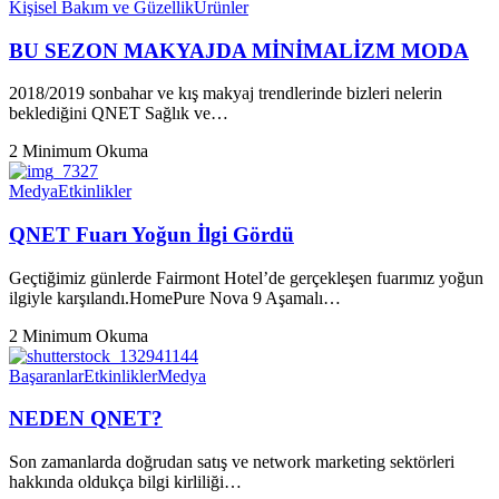
Kişisel Bakım ve Güzellik
Ürünler
BU SEZON MAKYAJDA MİNİMALİZM MODA
2018/2019 sonbahar ve kış makyaj trendlerinde bizleri nelerin
beklediğini QNET Sağlık ve…
2 Minimum Okuma
Medya
Etkinlikler
QNET Fuarı Yoğun İlgi Gördü
Geçtiğimiz günlerde Fairmont Hotel’de gerçekleşen fuarımız yoğun
ilgiyle karşılandı.HomePure Nova 9 Aşamalı…
2 Minimum Okuma
Başaranlar
Etkinlikler
Medya
NEDEN QNET?
Son zamanlarda doğrudan satış ve network marketing sektörleri
hakkında oldukça bilgi kirliliği…