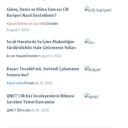
Güneş, Deniz ve Klima Sonrası Cilt
Bariyeri Nasıl Desteklenir?
Kişisel Bakım ve Güzellik
Ürünler
August 7, 2026
Sıcak Havalarda Su İçme Alışkanlığını
Sürdürülebilir Hale Getirmenin Yolları
Ev ve Yaşam
Ürünler
August 6, 2026
Başarı Tesadüf mü, Sistemli Çalışmanın
Sonucu mu?
Başaranlar
Fırsat
July 31, 2026
QNET’i İlk Kez İnceleyenlerin Bilmesi
Gereken Temel Kavramlar
QNET İŞ
Fırsat
July 30, 2026