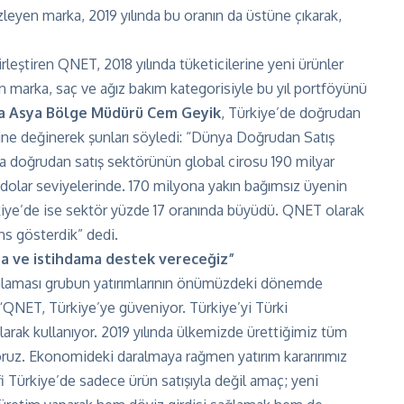
zleyen marka, 2019 yılında bu oranın da üstüne çıkarak,
rleştiren QNET, 2018 yılında tüketicilerine yeni ürünler
n marka, saç ve ağız bakım kategorisiyle bu yıl portföyünü
a Asya B
ö
lge Müdürü Cem Geyik
, Türkiye’de doğrudan
ne değinerek şunları söyledi: “Dünya Doğrudan Satış
 doğrudan satış sektörünün global cirosu 190 milyar
n dolar seviyelerinde. 170 milyona yakın bağımsız üyenin
ürkiye’de ise sektör yüzde 17 oranında büyüdü. QNET olarak
s gösterdik” dedi.
ata ve istihdama destek vereceğiz”
alaması grubun yatırımlarının önümüzdeki dönemde
 “QNET, Türkiye’ye güveniyor. Türkiye’yi Türki
olarak kullanıyor. 2019 yılında ülkemizde ürettiğimiz tüm
oruz. Ekonomideki daralmaya rağmen yatırım kararırımız
i Türkiye’de sadece ürün satışıyla değil amaç; yeni