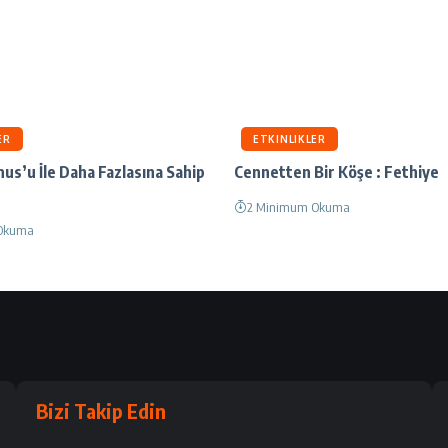
ER
ETKINLIKLER
nus’u İle Daha Fazlasına Sahip
Cennetten Bir Köşe : Fethiye
2 Minimum Okuma
Okuma
Bizi Takip Edin