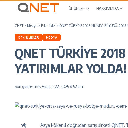
ÜRÜNLER
HAKKIMIZDA
QNET
>
Medya
>
Etkinlikler
>
QNET TÜRKİYE 2018 YILINDA BÜYÜDÜ, 2019’
ETKINLIKLER
MEDYA
QNET TÜRKİYE 2018 
YATIRIMLAR YOLDA!
Son güncelleme: August 22, 2025 8:52 am
Asya kökenli doğrudan satış şirketi QNET,