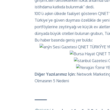
girişimcileri desteklerken lokal anlamda d
istihdama katkıda bulunmak” dedi.
100’ü aşkın ülkede faaliyet gösteren QNET’t
Türkiye’ye güven duyması özellikle de yeni
portföylerine zeytinyağı ve küçük ev aletleri
dünyada büyük otelleri bulunan grubun, Türkiy
Bu haber basında geniş yer buldu:
Diğer Yazılarımız İçin:
Network Marketing
Olmasının 5 Nedeni