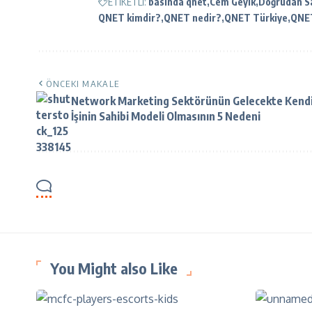
ETİKETLİ:
basında qnet
Cem Geyik
Doğrudan Sa
QNET kimdir?
QNET nedir?
QNET Türkiye
QNET
ÖNCEKI MAKALE
Network Marketing Sektörünün Gelecekte Kend
İşinin Sahibi Modeli Olmasının 5 Nedeni
You Might also Like