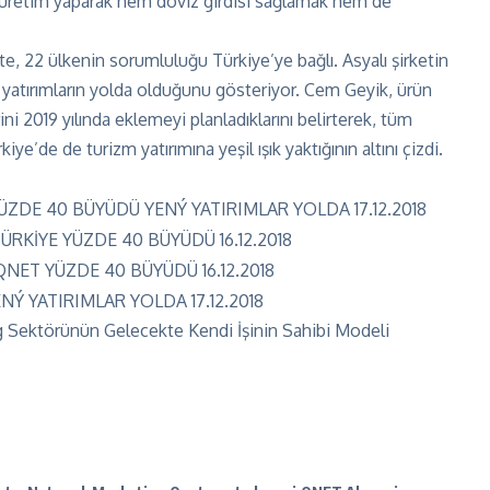
a üretim yaparak hem döviz girdisi sağlamak hem de
e, 22 ülkenin sorumluluğu Türkiye’ye bağlı. Asyalı şirketin
 yatırımların yolda olduğunu gösteriyor. Cem Geyik, ürün
ni 2019 yılında eklemeyi planladıklarını belirterek, tüm
e’de de turizm yatırımına yeşil ışık yaktığının altını çizdi.
 Sektörünün Gelecekte Kendi İşinin Sahibi Modeli