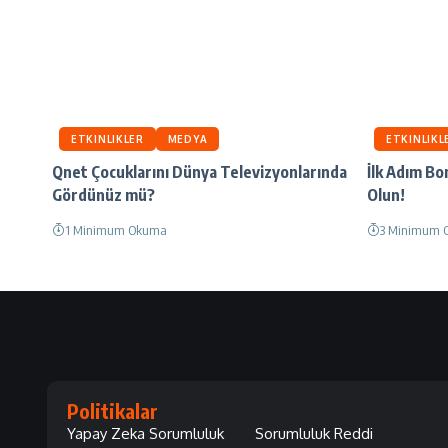
ETKINLIKLER
MEDYA
ETKINLIKL
Qnet Çocuklarını Dünya Televizyonlarında
İlk Adım Bo
Gördünüz mü?
Olun!
1 Minimum Okuma
3 Minimum 
Politikalar
Yapay Zeka Sorumluluk
Sorumluluk Reddi