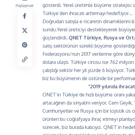
gösterdi. Yerel üretimle büyüme stratejisi i
Paylaşmak
Türkiye’den ihracatı arttırmayı hedefliyor…
Doğrudan satışla e-ticaretin dinamiklerini bi
sundu.Yerel üreticiyi destekleyerek büyüye
güçlendirdi.
QNET T
ürkiye, Rusya ve Ort
satış sektörünün sürekli büyüme gösterdiği
Federasyonu’nun 2017 verilerine göre dünya
dolara ulaştı. Türkiye cirosu ise 762 milyo
çalıştığı sektör her yıl yüzde 6 büyüyor. T
biz bu büyümenin de üstünde bir performan
“2019 yılında ihrac
ONET’in Türkiye’de hızlı büyüme oranı yak
artacağının da sinyalini veriyor. Cem Geyik,
Cumhuriyetler ve Rusya için bir lojistik üs 
ürünleri bu coğrafyaya ihraç etmeyi planlıy
sürecek, biz burada kalıcıyız. QNET’in hedef