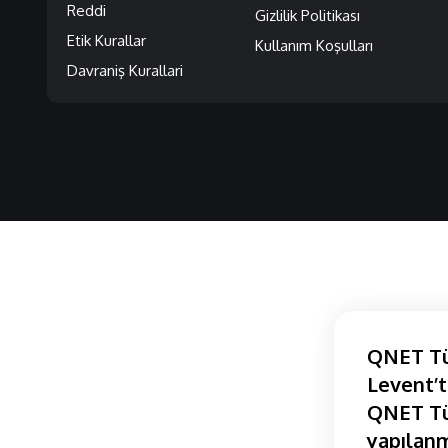
Reddi
Gizlilik Politikası
Etik Kurallar
Kullanım Koşulları
Davraniş Kurallari
QNET Tür
Levent’t
QNET Tür
yapılanm