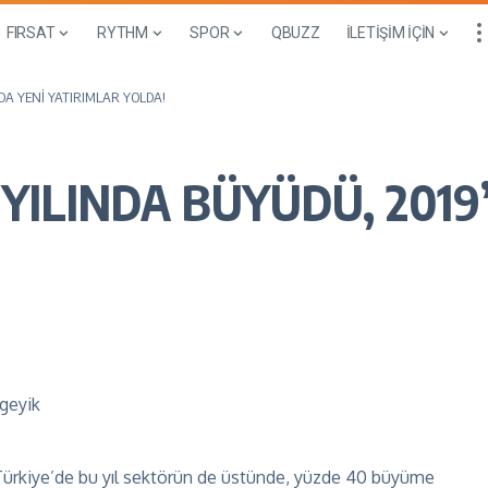
FIRSAT
RYTHM
SPOR
QBUZZ
İLETİŞİM İÇİN
DA YENİ YATIRIMLAR YOLDA!
YILINDA BÜYÜDÜ, 2019
 Türkiye’de bu yıl sektörün de üstünde, yüzde 40 büyüme