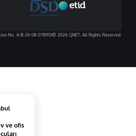
tion No. A-B-24-08-07890)
© 2026 QNET. All Rights Reserved.
nbul
v ve ofis
cuları