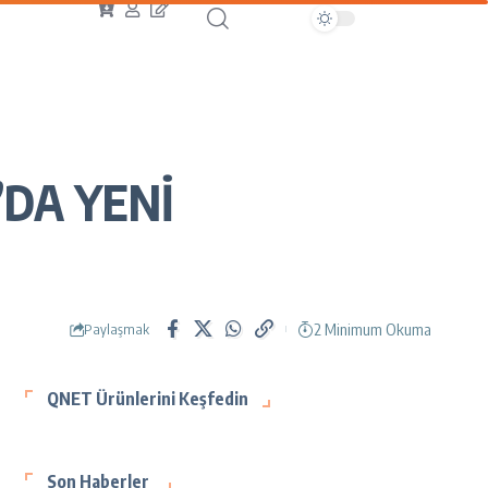
’DA YENİ
2 Minimum Okuma
Paylaşmak
QNET Ürünlerini Keşfedin
Son Haberler