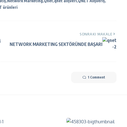
tış
Network Marketing
Qnet
qnet alışveri
QNET Alışveriş
 ürünleri
SONRAKI MAKALE
i
NETWORK MARKETING SEKTÖRÜNDE BAŞARI
1 Comment