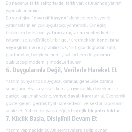
Bu nedenle farklı sektörlerde, farklı varlık türlerinde yatırım
yapmak önemlidir.
Bu stratejiye “
diversifikasyon
” denir ve profesyonel
yatırımcıların en çok uyguladığı yöntemdir. Örneğin;
birikiminin bir kısmını
yatırım araçlarına
yönlendirebilir,
kalanını ise sürdürülebilir bir gelir üretmek için
kendi işine
veya girişimlere
ayırabilirsin. QNET gibi doğrudan satış
platformları, bireylerin hem iş sahibi hem de yatırımcı
olabileceği modern iş modelleri sunar.
6. Duygularınla Değil, Verilerle Hareket Et
Yatırım dünyasında duygusal kararlar, genellikle zararla
sonuçlanır. Piyasa yükselirken aşırı iyimserlik, düşerken ise
paniğe kapılmak yerine,
veriye dayalı kararlar
al. Ekonomik
göstergeleri, geçmiş fiyat hareketlerini ve sektör raporlarını
analiz et. Yatırım bir yarış değil,
stratejik bir yolculuktur
.
7. Küçük Başla, Disiplinli Devam Et
Yatırım yapmak için büyük sermayelere sahip olman