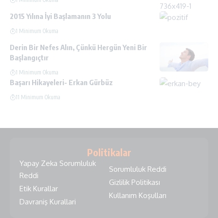
2015 Yılına İyi Başlamanın 3 Yolu
1 Minimum Okuma
Derin Bir Nefes Alın, Çünkü Hergün Yeni Bir
Başlangıçtır
1 Minimum Okuma
Başarı Hikayeleri- Erkan Gürbüz
11 Minimum Okuma
Politikalar
Yapay Zeka Sorumluluk
Sorumluluk Reddi
Reddi
Gizlilik Politikası
Etik Kurallar
Kullanım Koşulları
Davraniş Kurallari