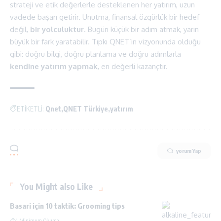
strateji ve etik değerlerle desteklenen her yatırım, uzun
vadede başarı getirir. Unutma, finansal özgürlük bir hedef
değil,
bir yolculuktur
. Bugün küçük bir adım atmak, yarın
büyük bir fark yaratabilir. Tıpkı
QNET
’in vizyonunda olduğu
gibi: doğru bilgi, doğru planlama ve doğru adımlarla
kendine yatırım yapmak
, en değerli kazançtır.
ETİKETLİ:
Qnet
QNET Türkiye
yatırım
yorum Yap
You Might also Like
Basari için 10 taktik: Grooming tips
1 Minimum Okuma