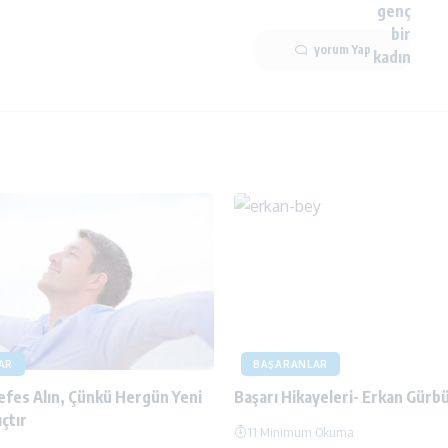
yorum Yap
AR
BAŞARANLAR
efes Alın, Çünkü Hergün Yeni
Başarı Hikayeleri- Erkan Gürb
çtır
11 Minimum Okuma