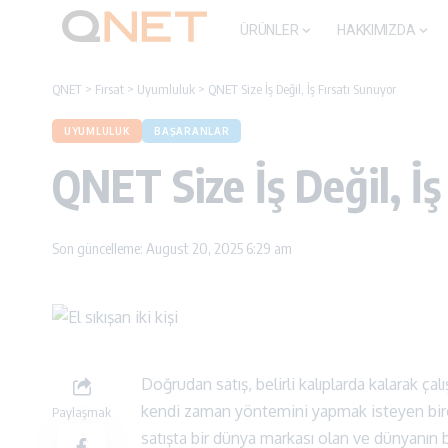
ÜRÜNLER
HAKKIMIZDA
QNET
>
Fırsat
>
Uyumluluk
>
QNET Size İş Değil, İş Fırsatı Sunuyor
UYUMLULUK
BAŞARANLAR
QNET Size İş Değil, İş
Son güncelleme: August 20, 2025 6:29 am
Doğrudan satış, belirli kalıplarda kalarak ç
kendi zaman yöntemini yapmak isteyen bireyl
Paylaşmak
satışta bir dünya markası olan ve dünyanın b