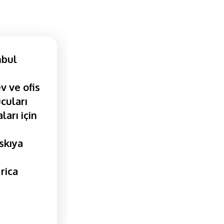
nbul
v ve ofis
cuları
ları için
askıya
rica