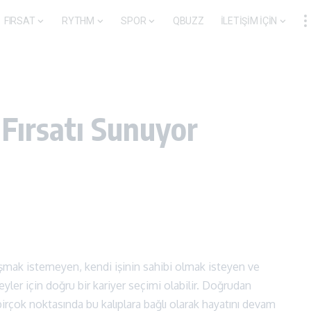
FIRSAT
RYTHM
SPOR
QBUZZ
İLETİŞİM İÇİN
 Fırsatı Sunuyor
alışmak istemeyen, kendi işinin sahibi olmak isteyen ve
er için doğru bir kariyer seçimi olabilir. Doğrudan
irçok noktasında bu kalıplara bağlı olarak hayatını devam