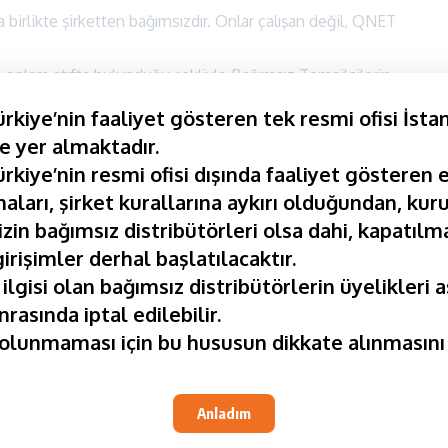
a birlikte şirketten bağımsızdır. Onlar çalışan değil, QNET
 onlara atıfta bulunduğu şekliyle Bağımsız Temsilcilerin
ayacaklarından sorumlu oldukları ve etraflarında satış ekipleri
kiye’nin faaliyet gösteren tek resmi ofisi İsta
ilecekleri anlamına gelir.
e yer almaktadır.
 mücevherler, kaliteli ev ve yaşam ürünleri, kişisel bakım
kiye’nin resmi ofisi dışında faaliyet gösteren e
n takviyeleri içeren kapsamlı bir ürün yelpazesine sahiptir.
aları, şirket kurallarına aykırı olduğundan, kuru
ağı tamamen sizin bireysel becerilerinize ve sahip
izin bağımsız distribütörleri olsa dahi, kapatılma
girişimler derhal başlatılacaktır.
tkileyici başarılar elde etmiş olsa da hiçbir girişimcinin
 ilgisi olan bağımsız distribütörlerin üyelikleri 
onuç alınamayacağını da belirtmek gerekir. Kısacası,
nrasında iptal edilebilir.
 anlamına gelmez.
lunmaması için bu hususun dikkate alınmasını 
lı zengin olma planı değildir. Aslında QNET, bağımsız
Anladım
çetrefilli olduğunu ve kişinin odaklanmasını, kararlı
abırlı olmasını gerektirdiği sürekli olarak hatırlatıyor.