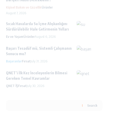
Kişisel Bakım ve Güzellik
Ürünler
August 7, 2026
Sıcak Havalarda Su İçme Alışkanlığını
Sürdürülebilir Hale Getirmenin Yolları
Ev ve Yaşam
Ürünler
August 6, 2026
Başarı Tesadüf mü, Sistemli Çalışmanın
Sonucu mu?
Başaranlar
Fırsat
July 31, 2026
QNET’i İlk Kez İnceleyenlerin Bilmesi
Gereken Temel Kavramlar
QNET İŞ
Fırsat
July 30, 2026
Search