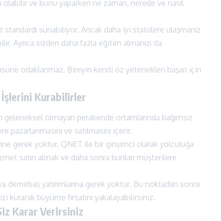
 olabilir ve bunu yaparken ne zaman, nerede ve nasıl
ayat standardı sunabiliyor. Ancak daha iyi statülere ulaşmanız
lir. Ayrıca sizden daha fazla eğitim almanızı da
üsüne odaklanmaz. Bireyin kendi öz yetenekleri başarı için
şlerini Kurabilirler
in geleneksel olmayan perakende ortamlarında bağımsız
re pazarlanmasını ve satılmasını içerir.
ine gerek yoktur. QNET ile bir girişimci olarak yolculuğa
izmet satın almak ve daha sonra bunları müşterilere
ya demirbaş yatırımlarına gerek yoktur. Bu noktadan sonra
zi kurarak büyüme fırsatını yakalayabilirsiniz.
iz Karar Verirsiniz