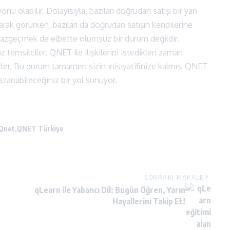
nu olabilir. Dolayısıyla, bazıları doğrudan satışı bir yan
arak görürken, bazıları da doğrudan satışın kendilerine
Vazgeçmek de elbette olumsuz bir durum değildir.
z temsilciler, QNET ile ilişkilerini istedikleri zaman
er. Bu durum tamamen sizin inisiyatifinize kalmış. QNET
azanabileceğiniz bir yol sunuyor.
Qnet
QNET Türkiye
SONRAKI MAKALE
qLearn ile Yabancı Dil: Bugün Öğren, Yarın
Hayallerini Takip Et!