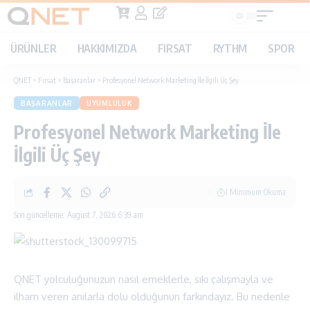
ÜRÜNLER
HAKKIMIZDA
FIRSAT
RYTHM
SPOR
QNET
>
Fırsat
>
Başaranlar
>
Profesyonel Network Marketing İle İlgili Üç Şey
BAŞARANLAR
UYUMLULUK
Profesyonel Network Marketing İle
İlgili Üç Şey
1 Minimum Okuma
Son güncelleme: August 7, 2026 6:39 am
QNET yolculuğunuzun nasıl emeklerle, sıkı çalışmayla ve
ilham veren anılarla dolu olduğunun farkındayız. Bu nedenle