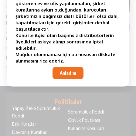
gösteren ev ve ofis yapılanmaları, şirket
1 Minimum Okuma
kurallarına aykırı olduğundan, kurucuları
şirketimizin bağımsız distribütörleri olsa dahi,
Derin Bir Nefes Alın, Çünkü Hergün Yeni Bir
kapatılmaları için gerekli girişimler derhal
Başlangıçtır
başlatılacaktır.
1 Minimum Okuma
Konu ile ilgisi olan bağımsız distribütörlerin
Başarı Hikayeleri- Erkan Gürbüz
üyelikleri askıya alınıp sonrasında iptal
11 Minimum Okuma
edilebilir.
Mağdur olunmaması için bu hususun dikkate
Başarı Hikayeleri – Mustafa İnce
alınmasını rica ederiz.
4 Minimum Okuma
Anladım
Politikalar
Yapay Zeka Sorumluluk
Sorumluluk Reddi
Reddi
Gizlilik Politikası
Etik Kurallar
Kullanım Koşulları
Davraniş Kurallari