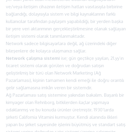
ve/veya iletişim cihazının iletişim hatları vasıtasıyla birbirine
bağlandığı, dolayısıyla sistem ve bilgi kaynaklarının farklı
kullanıcılar tarafından paylaşım yapabildiği, bir yerden başka
bir yere veri aktarımının gerçekleştirilmesine olanak sağlayan
iletişim sistemi olarak tanımlanmaktadır.
Network sadece bilgisayarlara değil, ağ üzerindeki diğer
bileşenlere de kolayca ulaşmanızı sağlar.
Network çalışma sistemi
ise; gün geçtikçe yayılan, 21.yy’ın
ticaret sistemi olarak görülen ve doğrudan satışın
geliştirilmiş bir türü olan Network Marketing (Ağ
Pazarlaması), kişinin tamamen kendi emeği ile doğru orantılı
gelir sağlamasına imkân veren bir sistemdir.
Ağ Pazarlaması satış sistemine yakından bakalım. Başarılı bir
kimyager olan Rehnborg, bitkilerden ilaçlar yapmaya
odaklanmış ve bu konuda ürünler üretmiştir. 1930’larda
şirketi California Vitamini kurmuştur. Kendi alanında ilkleri
yapan bu şirket sayesinde işlerini büyütmüş ve standart satış
sistemi yerine doğrudan satış sistemi üzerine çalışmıştır.