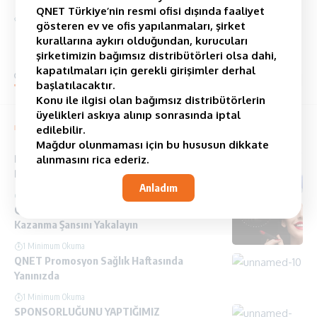
QNET Türkiye’nin resmi ofisi dışında faaliyet
ETİKETLİ:
Qnet
gösteren ev ve ofis yapılanmaları, şirket
kurallarına aykırı olduğundan, kurucuları
şirketimizin bağımsız distribütörleri olsa dahi,
kapatılmaları için gerekli girişimler derhal
yorum Yap
başlatılacaktır.
Konu ile ilgisi olan bağımsız distribütörlerin
üyelikleri askıya alınıp sonrasında iptal
You Might also Like
edilebilir.
Mağdur olunmaması için bu hususun dikkate
Derin Bir Nefes Alın, Çünkü Hergün Yeni Bir
alınmasını rica ederiz.
Başlangıçtır
Anladım
1 Minimum Okuma
QNET İle Couleurs By Qnet Makyaj Seti
Kazanma Şansını Yakalayın
1 Minimum Okuma
QNET Promosyon Sağlık Haftasında
Yanınızda
1 Minimum Okuma
SPONSORLUĞUNU YAPTIĞIMIZ