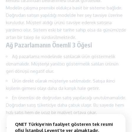
kendisi tarafından belirlenmesi olarak görülebilir.
Modelin çalışma prensibi oldukça basit bir sisteme bağlıdır.
Doğrudan satışın yapıldığı modelde her şey tavsiye üzerine
kuruludur. Müşteri aldığı ürünü tavsiye ederek satışına
yardımcı olur. Sistem eski bir tarihe sahip olsa da günümüzde
artan bir talep ile sürdürülmektedir.
Ağ Pazarlamanın Önemli 3 Öğesi
Ağ pazarlama modelinde satılacak ürün göstermelik
olmamalıdır. Müşteriyi yanıltıcı göstermelik satılan ürünün
geri dönüşü negatif olur.
Ürün direkt olarak müşteriye satılmalıdır. Satışa ikinci
kişilerin girmesi olayı daha da karışık hale getirir.
En önemlisi de doğrudan satış yapılacağı unutulmamalıdır.
Doğrudan satış tüketiciye daha çabuk ulaşır. Bu sayede hem
hızlı satış hem de ucuz bir maliyet ortaya çıkar.
QNET Türkiye’nin faaliyet gösteren tek resmi
ofisi İstanbul Levent’te yer almaktadır.