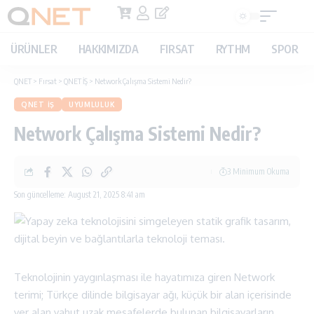
ÜRÜNLER
HAKKIMIZDA
FIRSAT
RYTHM
SPOR
QNET
>
Fırsat
>
QNET İŞ
>
Network Çalışma Sistemi Nedir?
QNET İŞ
UYUMLULUK
Network Çalışma Sistemi Nedir?
3 Minimum Okuma
Son güncelleme: August 21, 2025 8:41 am
Teknolojinin yaygınlaşması ile hayatımıza giren Network
terimi; Türkçe dilinde bilgisayar ağı, küçük bir alan içerisinde
yer alan yahut uzak mesafelerde bulunan bilgisayarların