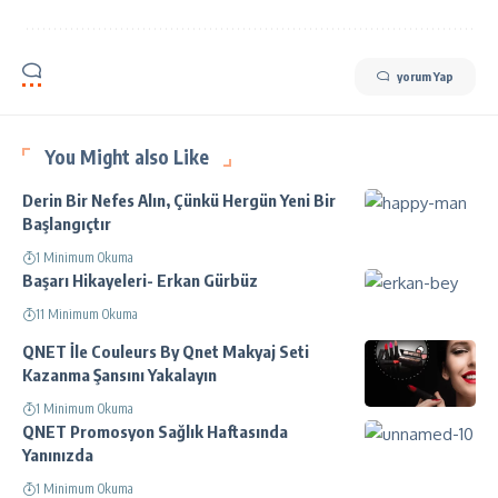
yorum Yap
You Might also Like
Derin Bir Nefes Alın, Çünkü Hergün Yeni Bir
Başlangıçtır
1 Minimum Okuma
Başarı Hikayeleri- Erkan Gürbüz
11 Minimum Okuma
QNET İle Couleurs By Qnet Makyaj Seti
Kazanma Şansını Yakalayın
1 Minimum Okuma
QNET Promosyon Sağlık Haftasında
Yanınızda
1 Minimum Okuma