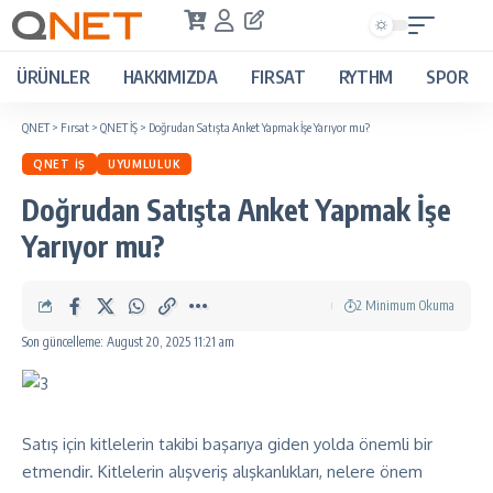
ÜRÜNLER
HAKKIMIZDA
FIRSAT
RYTHM
SPOR
QNET
>
Fırsat
>
QNET İŞ
>
Doğrudan Satışta Anket Yapmak İşe Yarıyor mu?
QNET İŞ
UYUMLULUK
Doğrudan Satışta Anket Yapmak İşe
Yarıyor mu?
2 Minimum Okuma
Son güncelleme: August 20, 2025 11:21 am
Satış için kitlelerin takibi başarıya giden yolda önemli bir
etmendir. Kitlelerin alışveriş alışkanlıkları, nelere önem