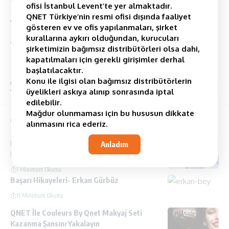
ofisi İstanbul Levent’te yer almaktadır.
QNET Türkiye’nin resmi ofisi dışında faaliyet
gösteren ev ve ofis yapılanmaları, şirket
kurallarına aykırı olduğundan, kurucuları
ETİKETLİ:
Network Marketing
Qnet
QNET Türkiye
şirketimizin bağımsız distribütörleri olsa dahi,
kapatılmaları için gerekli girişimler derhal
başlatılacaktır.
Konu ile ilgisi olan bağımsız distribütörlerin
yorum Yap
üyelikleri askıya alınıp sonrasında iptal
edilebilir.
Mağdur olunmaması için bu hususun dikkate
You Might also Like
alınmasını rica ederiz.
Derin Bir Nefes Alın, Çünkü Hergün Yeni Bir
Anladım
Başlangıçtır
1 Minimum Okuma
Başarı Hikayeleri- Erkan Gürbüz
11 Minimum Okuma
QNET İle Couleurs By Qnet Makyaj Seti
Kazanma Şansını Yakalayın