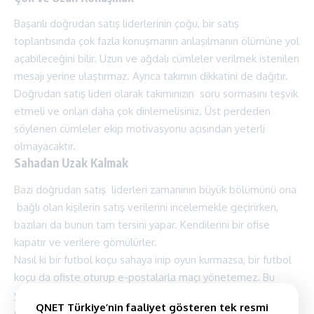
Başarılı doğrudan satış liderlerinin çoğu, bir satış
toplantısında çok fazla konuşmanın anlaşılmanın ölümüne yol
açabileceğini bilir. Uzun ve ağdalı cümleler verilmek istenilen
mesajı yerine ulaştırmaz. Ayrıca takımın dikkatini de dağıtır.
Doğrudan satış lideri olarak takımınızın soru sormasını teşvik
etmeli ve onları daha çok dinlemelisiniz. Üst perdeden
söylenen cümleler ekip motivasyonu açısından yeterli
olmayacaktır.
Sahadan Uzak Kalmak
Bazı doğrudan satış liderleri zamanının büyük bölümünü ona
bağlı olan kişilerin satış verilerini incelemekle geçirirken,
bazıları da bunun tam tersini yapar. Kendilerini bir ofise
kapatır ve verilere gömülürler.
Nasıl ki bir futbol koçu sahaya inip oyun kurmazsa, bir futbol
koçu da ofiste oturup e-postalarla maçı yönetemez. Bu
yüzden bir lider olarak sahaya hakimiyetinizin her daim
QNET Türkiye’nin faaliyet gösteren tek resmi
olması gerekiyor.