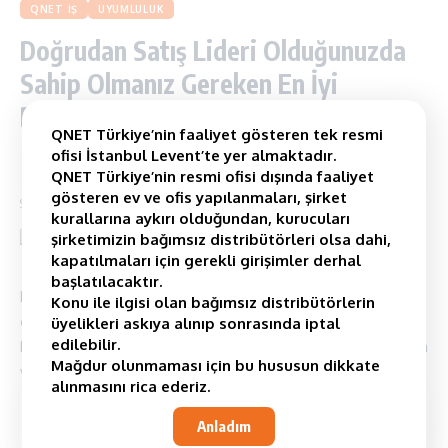
QNET İŞ
UYUMLULUK
Doğrudan Satış Lideri Olduğunuzda
Sahip Olmanız Gereken En İyi
Beceriler
QNET Türkiye’nin faaliyet gösteren tek resmi
ofisi İstanbul Levent’te yer almaktadır.
2 Minimum Okuma
QNET Türkiye’nin resmi ofisi dışında faaliyet
gösteren ev ve ofis yapılanmaları, şirket
Son güncelleme: August 20, 2025 12:20 pm
kurallarına aykırı olduğundan, kurucuları
şirketimizin bağımsız distribütörleri olsa dahi,
kapatılmaları için gerekli girişimler derhal
başlatılacaktır.
Doğrudan satışta ilerleyen süreçte kendi takımınızı
Konu ile ilgisi olan bağımsız distribütörlerin
oluşturarak bu işi bir ekip işine de kolaylıkla çevirebilirsiniz.
üyelikleri askıya alınıp sonrasında iptal
edilebilir.
Ekibinizle satış yapmak birçok açıdan iş yükünüzün azalmasına
Mağdur olunmaması için bu hususun dikkate
ve daha fazla kitleye ulaşmanıza olanak tanıyacaktır.
alınmasını rica ederiz.
Contents
Anladım