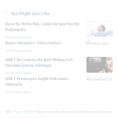
You Might also Like
Derin Bir Nefes Alın, Çünkü Hergün Yeni Bir
Başlangıçtır
1 Minimum Okuma
Başarı Hikayeleri- Erkan Gürbüz
11 Minimum Okuma
QNET İle Couleurs By Qnet Makyaj Seti
Kazanma Şansını Yakalayın
1 Minimum Okuma
QNET Promosyon Sağlık Haftasında
Yanınızda
1 Minimum Okuma
QNET
>
Fırsat
>
QNET İŞ
>
Doğrudan Satış Lideri Olduğunuzda Sahip Olmanız Gereken En İyi Beceriler