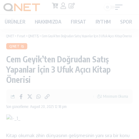
ÜRÜNLER
HAKKIMIZDA
FIRSAT
RYTHM
SPOR
QNET
>
Fırsat
>
QNET İŞ
>
Cem Geyik’ten Doğrudan Satış Yapanlar İçin 3 Ufuk Açıcı Kitap Önerisi
QNET İŞ
Cem Geyik’ten Doğrudan Satış
Yapanlar İçin 3 Ufuk Açıcı Kitap
Önerisi
2 Minimum Okuma
Son güncelleme: August 20, 2025 12:18 pm
Kitap okumak zihin dünyasının gelişmesinin yanı sıra bir konu