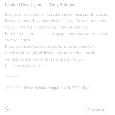
İçindeki Devi Uyandır – Tony Robbins
Doğrudan satış uzun bir koşudur dersek yanılmış olmayız. Bu
koşu esnasında ihtiyacımız olanların başında da motivasyon
geliyor. Robbins’in İçindeki Devi Uyandır eseriyle
hedeflerinize nasıl ulaşabileceğiniz konusunda sizlere birçok
tavsiye veriyor.
Kitapta zihinsel, fiziksel ve sosyal motivasyonun farklı
örnekleriyle karşılaşabilirsiniz. Hayatın içinden örneklerin
verildiği bu eserde kendinize ait birçok konuyu
bulabileceğinize eminiz.
ETİKETLİ:
Network Marketing
Qnet
QNET Türkiye
yorum Yap