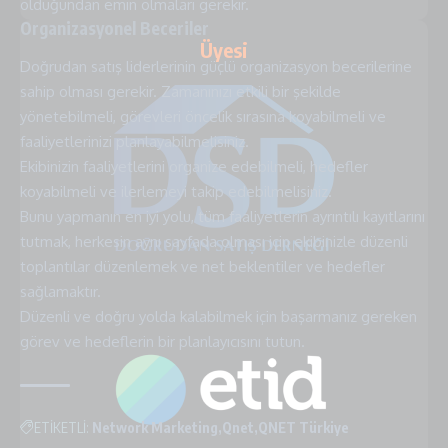
olduğundan emin olmaları gerekir.
Organizasyonel Beceriler
Üyesi
Doğrudan satış liderlerinin güçlü organizasyon becerilerine
sahip olması gerekir. Zamanınızı etkili bir şekilde
yönetebilmeli, görevleri öncelik sırasına koyabilmeli ve
faaliyetlerinizi planlayabilmelisiniz.
Ekibinizin faaliyetlerini organize edebilmeli, hedefler
koyabilmeli ve ilerlemeyi takip edebilmelisiniz.
Bunu yapmanın en iyi yolu, tüm faaliyetlerin ayrıntılı kayıtlarını
tutmak, herkesin aynı sayfada olması için ekibinizle düzenli
toplantılar düzenlemek ve net beklentiler ve hedefler
sağlamaktır.
Düzenli ve doğru yolda kalabilmek için başarmanız gereken
görev ve hedeflerin bir planlayıcısını tutun.
ETİKETLİ:
Network Marketing
Qnet
QNET Türkiye