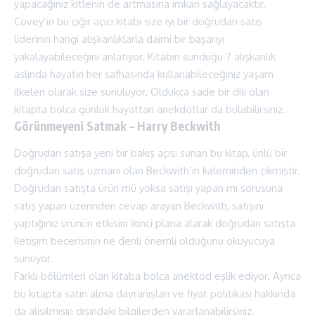
yapacağınız kitlenin de artmasına imkan sağlayacaktır.
Covey’in bu çığır açıcı kitabı size iyi bir doğrudan satış
liderinin hangi alışkanlıklarla daimi bir başarıyı
yakalayabileceğini anlatıyor. Kitabın sunduğu 7 alışkanlık
aslında hayatın her safhasında kullanabileceğiniz yaşam
ilkeleri olarak size sunuluyor. Oldukça sade bir dili olan
kitap
ta bolca günlük hayattan anekdotlar da bulabilirsiniz.
Görünmeyeni Satmak – Harry Beckwith
Doğrudan satışa yeni bir bakış açısı sunan bu kitap, ünlü bir
doğrudan satış uzmanı olan Beckwith’in kaleminden çıkmıştır.
Doğrudan satışta ürün mü yoksa satışı yapan mı sorusuna
satış yapan üzerinden cevap arayan Beckwith, satışını
yaptığınız ürünün etkisini ikinci plana alarak doğrudan satışta
iletişim becerisinin ne denli önemli olduğunu okuyucuya
sunuyor.
Farklı bölümleri olan kitaba bolca anektod eşlik ediyor. Ayrıca
bu kitapta satın alma davranışları ve fiyat politikası hakkında
da alışılmışın dışındaki bilgilerden yararlanabilirsiniz.