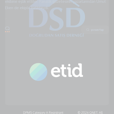
ekibine eşlik ettiler. Fanatik gazetesinin yazarlarından Umut
Eken de ekiple birlikteydi.
yorum Yap
DPMS Category A Registrant
© 2026 QNET. All