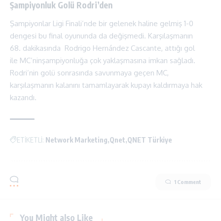
Şampiyonluk Golü
Rodri’den
Şampiyonlar Ligi Finali’nde bir gelenek haline gelmiş 1-0
dengesi bu final oyununda da değişmedi. Karşılaşmanın
68. dakikasında Rodrigo Hernández Cascante, attığı gol
ile MC’ninşampiyonluğa çok yaklaşmasına imkan sağladı.
Rodri’nin golü sonrasında savunmaya geçen MC,
karşılaşmanın kalanını tamamlayarak kupayı kaldırmaya hak
kazandı.
ETİKETLİ:
Network Marketing
Qnet
QNET Türkiye
1 Comment
You Might also Like