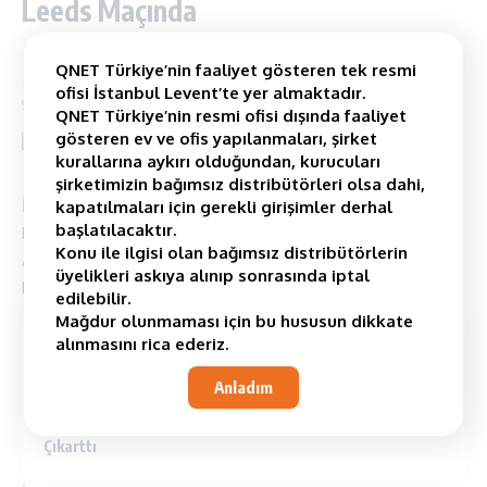
Leeds Maçında
QNET Türkiye’nin faaliyet gösteren tek resmi
2 Minimum Okuma
ofisi İstanbul Levent’te yer almaktadır.
Son güncelleme: August 20, 2025 12:11 pm
QNET Türkiye’nin resmi ofisi dışında faaliyet
gösteren ev ve ofis yapılanmaları, şirket
kurallarına aykırı olduğundan, kurucuları
şirketimizin bağımsız distribütörleri olsa dahi,
İngiltere Premier Ligi bu hafta heyecanlı bir haftayı geride
kapatılmaları için gerekli girişimler derhal
başlatılacaktır.
bıraktı.
Manchester City
önemli bir puan farkını kapattı ve
Konu ile ilgisi olan bağımsız distribütörlerin
Arsenal’i de geçtiğimiz hafta yenerek tekrardan liderlik
üyelikleri askıya alınıp sonrasında iptal
koltuğuna oturdu.
edilebilir.
Mağdur olunmaması için bu hususun dikkate
Contents
alınmasını rica ederiz.
İlker Gündoğan Geceye Damgasını Vurdu
Anladım
QNET Ekibi Manchester City-Leeds Maçının Tadını
Çıkarttı