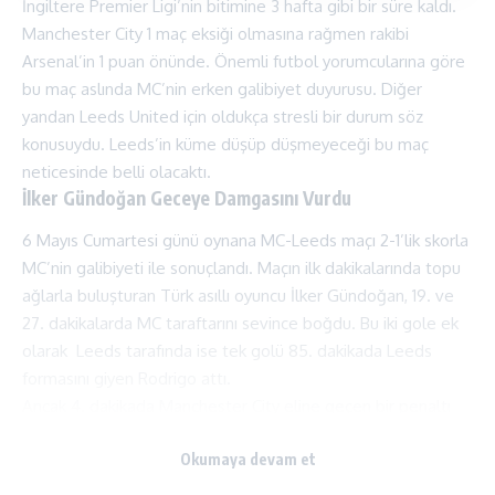
İngiltere Premier Ligi’nin bitimine 3 hafta gibi bir süre kaldı.
Manchester City 1 maç eksiği olmasına rağmen rakibi
Arsenal’in 1 puan önünde. Önemli futbol yorumcularına göre
bu maç aslında MC’nin erken galibiyet duyurusu. Diğer
yandan Leeds United için oldukça stresli bir durum söz
konusuydu. Leeds’in küme düşüp düşmeyeceği bu maç
neticesinde belli olacaktı.
İlker Gündoğan Geceye Damgasını Vurdu
6 Mayıs Cumartesi günü oynana MC-Leeds maçı 2-1’lik skorla
MC’nin galibiyeti ile sonuçlandı. Maçın ilk dakikalarında topu
ağlarla buluşturan Türk asıllı oyuncu İlker Gündoğan, 19. ve
27. dakikalarda MC taraftarını sevince boğdu. Bu iki gole ek
olarak Leeds tarafında ise tek golü 85. dakikada Leeds
formasını giyen Rodrigo attı.
Ancak 4. dakikada Manchester City eline geçen bir penaltı
şansını tepti. Takımın penaltı kullanıcısı Haaland olmasına
Okumaya devam et
rağmen; Haaland, İlkay’ın hattrick yapabilmesi için penaltıyı
ona verdi ancak İlkay bu penaltıyı kaçırdı.