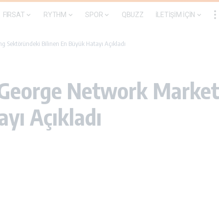
FIRSAT
RYTHM
SPOR
QBUZZ
İLETİŞİM İÇİN
g Sektöründeki Bilinen En Büyük Hatayı Açıkladı
 George Network Market
ayı Açıkladı