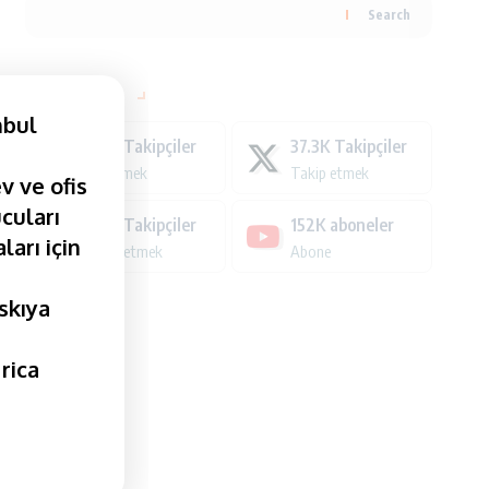
Search
Bağlı kalın
nbul
1.6M
Takipçiler
37.3K
Takipçiler
Beğenmek
Takip etmek
v ve ofis
cuları
152K
Takipçiler
152K
aboneler
ları için
Takip etmek
Abone
askıya
rica