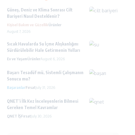
Güneş, Deniz ve Klima Sonrası Cilt
Bariyeri Nasıl Desteklenir?
Kişisel Bakım ve Güzellik
Ürünler
August 7, 2026
Sıcak Havalarda Su İçme Alışkanlığını
Sürdürülebilir Hale Getirmenin Yolları
Ev ve Yaşam
Ürünler
August 6, 2026
Başarı Tesadüf mü, Sistemli Çalışmanın
Sonucu mu?
Başaranlar
Fırsat
July 31, 2026
QNET’i İlk Kez İnceleyenlerin Bilmesi
Gereken Temel Kavramlar
QNET İŞ
Fırsat
July 30, 2026