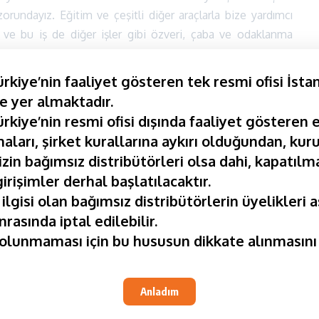
orundayız. Eğitim ve çeşitli diğer araçlarla bize yardımcı
tir ve bu iş de diğer işler gibi özveri, çaba ve odaklanma
ın Sektörle İlgili Görüşleri
kiye’nin faaliyet gösteren tek resmi ofisi İsta
e yer almaktadır.
kiye’nin resmi ofisi dışında faaliyet gösteren e
aları, şirket kurallarına aykırı olduğundan, kuru
udan Satış
ek iş
iyi bir network lideri olmak için
m?
Network lideri
Network Marketing
Networker
Qnet
izin bağımsız distribütörleri olsa dahi, kapatılma
girişimler derhal başlatılacaktır.
 ilgisi olan bağımsız distribütörlerin üyelikleri 
nrasında iptal edilebilir.
lunmaması için bu hususun dikkate alınmasını 
SONRAKI MAKALE
QNET Desteklediği Kız Futbol Takımı İle İftar
Gerçekleştirdi
Anladım