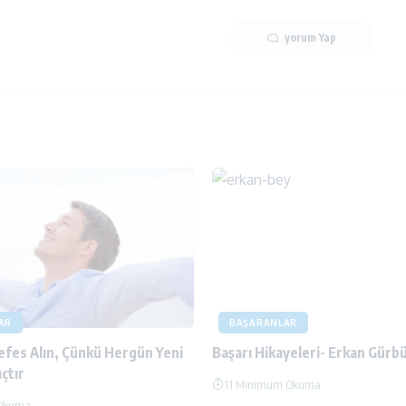
yorum Yap
AR
BAŞARANLAR
efes Alın, Çünkü Hergün Yeni
Başarı Hikayeleri- Erkan Gürb
çtır
11 Minimum Okuma
Okuma