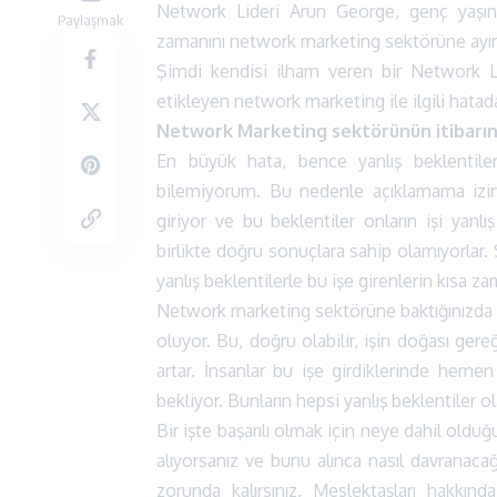
Network Lideri Arun George, genç yaşın
Paylaşmak
zamanını network marketing sektörüne ayır
Şimdi kendisi ilham veren bir Network L
etikleyen network marketing ile ilgili hata
Network Marketing sektörünün itibarın
En büyük hata, bence yanlış beklentile
bilemiyorum. Bu nedenle açıklamama izin v
giriyor ve bu beklentiler onların işi yanlı
birlikte doğru sonuçlara sahip olamıyorlar
yanlış beklentilerle bu işe girenlerin kısa z
Network marketing sektörüne baktığınızda s
oluyor. Bu, doğru olabilir, işin doğası gere
artar. İnsanlar bu işe girdiklerinde hemen
bekliyor. Bunların hepsi yanlış beklentiler ol
Bir işte başarılı olmak için neye dahil oldu
alıyorsanız ve bunu alınca nasıl davranacağ
zorunda kalırsınız. Meslektaşları hakkınd