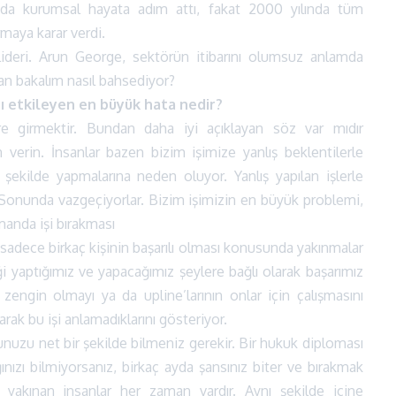
da kurumsal hayata adım attı, fakat 2000 yılında tüm
maya karar verdi.
ideri. Arun George, sektörün itibarını olumsuz anlamda
dan bakalım nasıl bahsediyor?
ı etkileyen en büyük hata nedir?
re girmektir. Bundan daha iyi açıklayan söz var mıdır
erin. İnsanlar bazen bizim işimize yanlış beklentilerle
ş şekilde yapmalarına neden oluyor. Yanlış yapılan işlerle
. Sonunda vazgeçiyorlar. Bizim işimizin en büyük problemi,
amanda işi bırakması
adece birkaç kişinin başarılı olması konusunda yakınmalar
ği yaptığımız ve yapacağımız şeylere bağlı olarak başarımız
 zengin olmayı ya da upline’larının onlar için çalışmasını
arak bu işi anlamadıklarını gösteriyor.
ğunuzu net bir şekilde bilmeniz gerekir. Bir hukuk diploması
ınızı bilmiyorsanız, birkaç ayda şansınız biter ve bırakmak
a yakınan insanlar her zaman vardır. Aynı şekilde içine