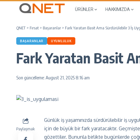
ÜRÜNLER
HAKKIMIZDA
QNET
>
Fırsat
>
Başaranlar
>
Fark Yaratan Basit Ama Sürdürülebilir 3 İş U
BAŞARANLAR
UYUMLULUK
Fark Yaratan Basit Am
Son güncelleme: August 21, 2025 8:16 am
Günlük iş yaşamınızda sürdürülebilir iş uygu
için de büyük bir fark yaratacaktır. Geçmişte
Paylaşmak
gözettiler. Bununla birlikte bugünlerde çoğu 