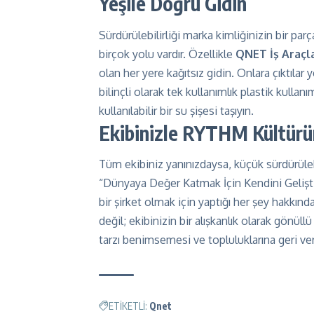
Yeşile Doğru Gidin
Sürdürülebilirliği marka kimliğinizin bir par
birçok yolu vardır. Özellikle
QNET İş Araçla
olan her yere kağıtsız gidin. Onlara çıktılar 
bilinçli olarak tek kullanımlık plastik kullanı
kullanılabilir bir su şişesi taşıyın.
Ekibinizle RYTHM Kültürü
Tüm ekibiniz yanınızdaysa, küçük sürdürülebi
“Dünyaya Değer Katmak İçin Kendini Gelişti”
bir şirket olmak için yaptığı her şey hakkında
değil; ekibinizin bir alışkanlık olarak gönüll
tarzı benimsemesi ve topluluklarına geri ve
ETİKETLİ:
Qnet