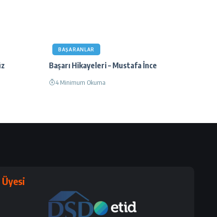
BAŞARANLAR
üz
Başarı Hikayeleri – Mustafa İnce
4 Minimum Okuma
Üyesi