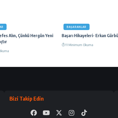
AR
BAŞARANLAR
efes Alın, Çünkü Hergün Yeni
Başarı Hikayeleri- Erkan Gürb
çtır
11 Minimum Okuma
Okuma
Bizi Takip Edin