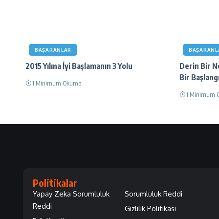
BAŞARANLAR
BAŞARANL
2015 Yılına İyi Başlamanın 3 Yolu
Derin Bir N
Bir Başlangı
1 Minimum Okuma
1 Minimum 
Politikalar
Yapay Zeka Sorumluluk
Sorumluluk Reddi
Reddi
Gizlilik Politikası