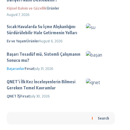
Kişisel Bakım ve Güzellik
Ürünler
August 7, 2026
Sıcak Havalarda Su İçme Alışkanlığını
Sürdürülebilir Hale Getirmenin Yolları
Ev ve Yaşam
Ürünler
August 6, 2026
Başarı Tesadüf mü, Sistemli Çalışmanın
Sonucu mu?
Başaranlar
Fırsat
July 31, 2026
QNET’i İlk Kez İnceleyenlerin Bilmesi
Gereken Temel Kavramlar
QNET İŞ
Fırsat
July 30, 2026
Search