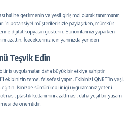
çası haline getirmenin ve yeşil girişimci olarak tanınmanın
rı
‘nı potansiyel müşterilerinizle paylaşırken, mümkün
yerine dijital kopyaları gösterin. Sunumlarınızı yaparken
mını azaltın. İçecekleriniz için yanınızda yeniden
nü Teşvik Edin
lir iş uygulamaları daha büyük bir etkiye sahiptir.
i ekibinizin temel felsefesi yapın. Ekibinizi
QNET
‘in yeşil
 eğitin. İşinizde sürdürülebilirliği uygulamanız yeterli
ü olması, plastik kullanımını azaltması, daha yeşil bir yaşam
rmesi de önemlidir.