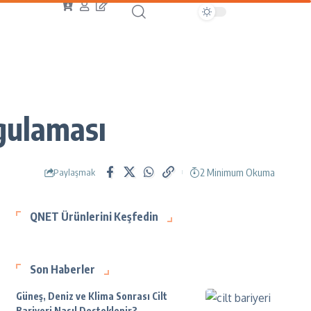
ygulaması
2 Minimum Okuma
Paylaşmak
QNET Ürünlerini Keşfedin
Son Haberler
Güneş, Deniz ve Klima Sonrası Cilt
Bariyeri Nasıl Desteklenir?