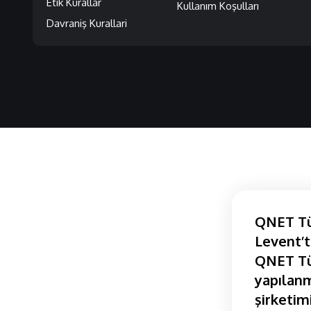
Etik Kurallar
Kullanım Koşulları
Davraniş Kurallari
QNET Tür
Levent’t
QNET Tür
yapılanm
şirketim