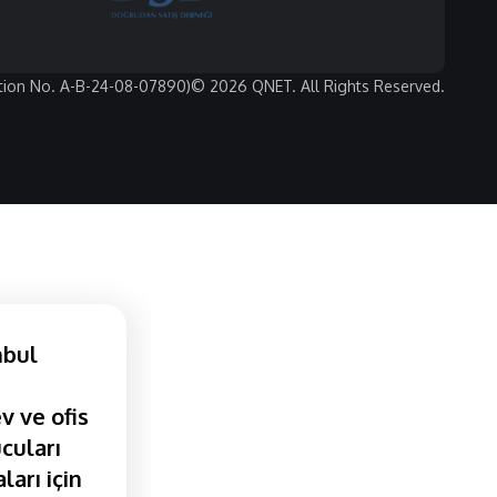
tion No. A-B-24-08-07890)
© 2026 QNET. All Rights Reserved.
nbul
v ve ofis
cuları
ları için