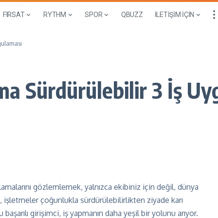
FIRSAT
RYTHM
SPOR
QBUZZ
İLETİŞİM İÇİN
ygulaması
a Sürdürülebilir 3 İş U
lamalarını gözlemlemek, yalnızca ekibiniz için değil, dünya
, işletmeler çoğunlukla sürdürülebilirlikten ziyade karı
başarılı girişimci, iş yapmanın daha yeşil bir yolunu arıyor.