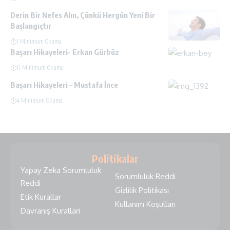
Derin Bir Nefes Alın, Çünkü Hergün Yeni Bir
Başlangıçtır
1 Minimum Okuma
Başarı Hikayeleri- Erkan Gürbüz
11 Minimum Okuma
Başarı Hikayeleri – Mustafa İnce
4 Minimum Okuma
Politikalar
Yapay Zeka Sorumluluk
Sorumluluk Reddi
Reddi
Gizlilik Politikası
Etik Kurallar
Kullanım Koşulları
Davraniş Kurallari