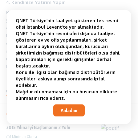
Kendinize Yatırım Yapın
Kaygınızı azaltmanıza
ve günlük programınıza eklemenize
yardımcı olacağını bildiğiniz şeyleri listeleyin. Becerileriniz
QNET Türkiye’nin faaliyet gösteren tek resmi
ofisi İstanbul Levent’te yer almaktadır.
eksik gibi mi hissediyorsunuz? Bir kursa gidin. Sağlığınızın
QNET Türkiye’nin resmi ofisi dışında faaliyet
kontrolünün sizde olduğunu hissetmek ister misiniz? Bir
gösteren ev ve ofis yapılanmaları, şirket
egzersiz rutini ekleyin. Sosyal medyadaki zamanınızı
kurallarına aykırı olduğundan, kurucuları
azaltmak ve bu zamanı üretken bir şeye yeniden odaklamak
şirketimizin bağımsız distribütörleri olsa dahi,
ister misiniz? Hesaplarınız için bir zaman sınırı belirleyin.
kapatılmaları için gerekli girişimler derhal
başlatılacaktır.
Kaygıyı yenmek
için önceliği kendinize vermelisiniz.
Konu ile ilgisi olan bağımsız distribütörlerin
üyelikleri askıya alınıp sonrasında iptal
edilebilir.
Mağdur olunmaması için bu hususun dikkate
yorum Yap
alınmasını rica ederiz.
Anladım
You Might also Like
2015 Yılına İyi Başlamanın 3 Yolu
1 Minimum Okuma