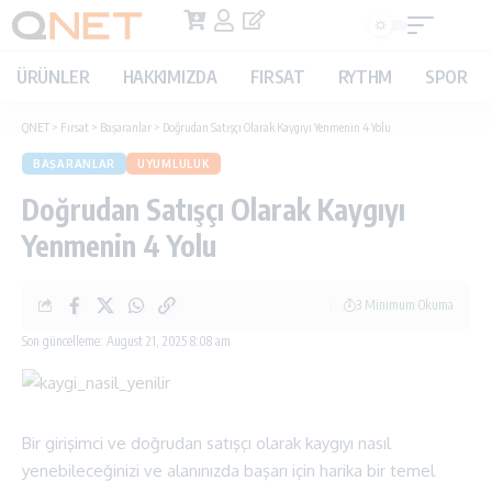
ÜRÜNLER
HAKKIMIZDA
FIRSAT
RYTHM
SPOR
QNET
>
Fırsat
>
Başaranlar
>
Doğrudan Satışçı Olarak Kaygıyı Yenmenin 4 Yolu
BAŞARANLAR
UYUMLULUK
Doğrudan Satışçı Olarak Kaygıyı
Yenmenin 4 Yolu
3 Minimum Okuma
Son güncelleme: August 21, 2025 8:08 am
Bir girişimci ve doğrudan satışçı olarak kaygıyı nasıl
yenebileceğinizi ve alanınızda başarı için harika bir temel