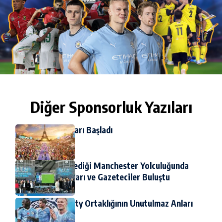
Diğer Sponsorluk Yazıları
2024 Olimpiyatları Başladı
1 Minimum Okuma
QNET’in Düzenlediği Manchester Yolculuğunda
Futbol Yorumcuları ve Gazeteciler Buluştu
3 Minimum Okuma
QNET ve Man City Ortaklığının Unutulmaz Anları
5 Minimum Okuma