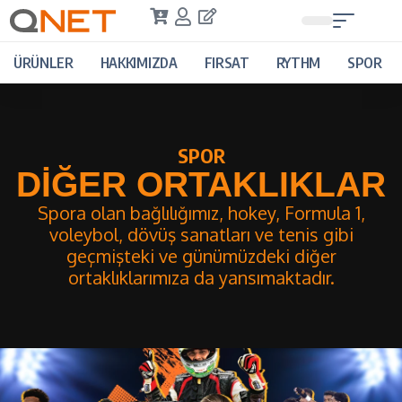
ÜRÜNLER
HAKKIMIZDA
FIRSAT
RYTHM
SPOR
SPOR
DİĞER ORTAKLIKLAR
Spora olan bağlılığımız, hokey, Formula 1,
voleybol, dövüş sanatları ve tenis gibi
geçmişteki ve günümüzdeki diğer
ortaklıklarımıza da yansımaktadır.