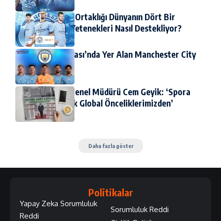
QNET-Man City Ortaklığı Dünyanın Dört Bir
Yanından Genç Yetenekleri Nasıl Destekliyor?
3 Minimum Okuma
2022 Dünya Kupası’nda Yer Alan Manchester City
Oyuncuları
4 Minimum Okuma
QNET Türkiye Genel Müdürü Cem Geyik: ‘Spora
Destek En Büyük Global Önceliklerimizden’
4 Minimum Okuma
Daha fazla göster
Politikalar
Yapay Zeka Sorumluluk
Sorumluluk Reddi
Reddi