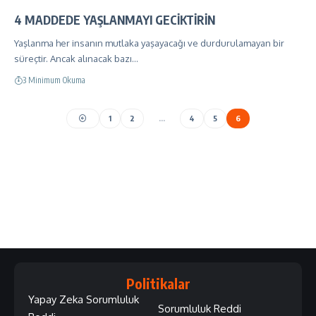
4 MADDEDE YAŞLANMAYI GECİKTİRİN
Yaşlanma her insanın mutlaka yaşayacağı ve durdurulamayan bir
süreçtir. Ancak alınacak bazı…
3 Minimum Okuma
1
2
…
4
5
6
Politikalar
Yapay Zeka Sorumluluk
Sorumluluk Reddi