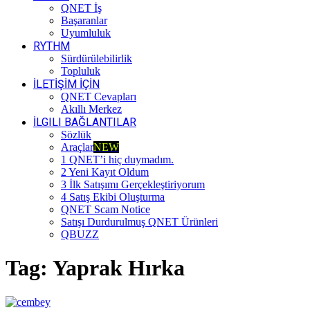
QNET İş
Başaranlar
Uyumluluk
RYTHM
Sürdürülebilirlik
Topluluk
İLETİŞİM İÇİN
QNET Cevapları
Akıllı Merkez
İLGILI BAĞLANTILAR
Sözlük
Araçlar
NEW
1 QNET’i hiç duymadım.
2 Yeni Kayıt Oldum
3 İlk Satışımı Gerçekleştiriyorum
4 Satış Ekibi Oluşturma
QNET Scam Notice
Satışı Durdurulmuş QNET Ürünleri
QBUZZ
Tag:
Yaprak Hırka