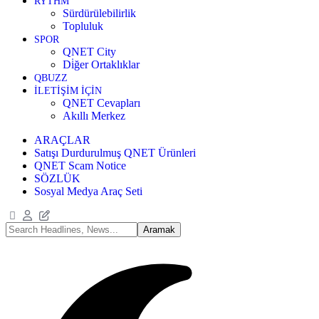
RYTHM
Sürdürülebilirlik
Topluluk
SPOR
QNET City
Di̇ğer Ortaklıklar
QBUZZ
İLETİŞİM İÇİN
QNET Cevapları
Akıllı Merkez
ARAÇLAR
Satışı Durdurulmuş QNET Ürünleri
QNET Scam Notice
SÖZLÜK
Sosyal Medya Araç Seti