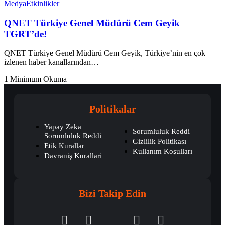
Medya
Etkinlikler
QNET Türkiye Genel Müdürü Cem Geyik
TGRT’de!
QNET Türkiye Genel Müdürü Cem Geyik, Türkiye’nin en çok
izlenen haber kanallarından…
1 Minimum Okuma
Politikalar
Yapay Zeka
Sorumluluk Reddi
Sorumluluk Reddi
Gizlilik Politikası
Etik Kurallar
Kullanım Koşulları
Davraniş Kurallari
Bizi Takip Edin