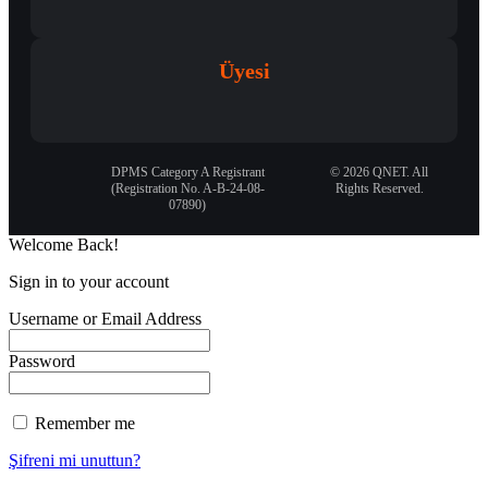
Üyesi
DPMS Category A Registrant
© 2026 QNET. All
(Registration No. A-B-24-08-
Rights Reserved.
07890)
Welcome Back!
Sign in to your account
Username or Email Address
Password
Remember me
Şifreni mi unuttun?