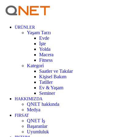
ÜRÜNLER
Yaşam Tarzı
Evde
İşte
Yolda
Macera
Fitness
Kategori̇
Saatler ve Takılar
Kişisel Bakım
Tati̇ller
Ev & Yaşam
Seminer
HAKKIMIZDA
QNET hakkında
Medya
FIRSAT
QNET İş
Başaranlar
Uyumluluk