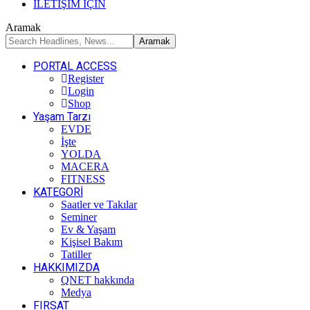
İLETİŞİM İÇİN
Aramak
PORTAL ACCESS
Register
Login
Shop
Yaşam Tarzı
EVDE
İşte
YOLDA
MACERA
FITNESS
KATEGORİ
Saatler ve Takılar
Seminer
Ev & Yaşam
Kişisel Bakım
Tatiller
HAKKIMIZDA
QNET hakkında
Medya
FIRSAT