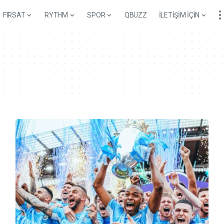
FIRSAT
RYTHM
SPOR
QBUZZ
İLETİŞİM İÇİN