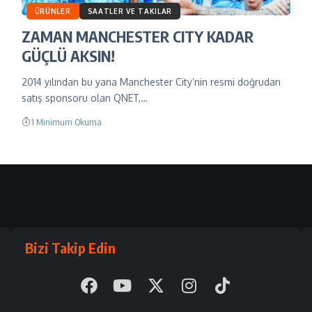
ÜRÜNLER
SAATLER VE TAKILAR
ZAMAN MANCHESTER CITY KADAR
GÜÇLÜ AKSIN!
2014 yılından bu yana Manchester City’nin resmi doğrudan
satış sponsoru olan QNET,…
1 Minimum Okuma
Bizi Takip Edin