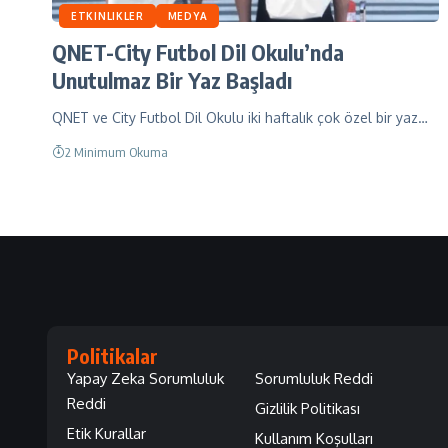
ETKINLIKLER
MEDYA
QNET-City Futbol Dil Okulu’nda
Unutulmaz Bir Yaz Başladı
QNET ve City Futbol Dil Okulu iki haftalık çok özel bir yaz…
2 Minimum Okuma
Politikalar
Yapay Zeka Sorumluluk
Sorumluluk Reddi
Reddi
Gizlilik Politikası
Etik Kurallar
Kullanım Koşulları