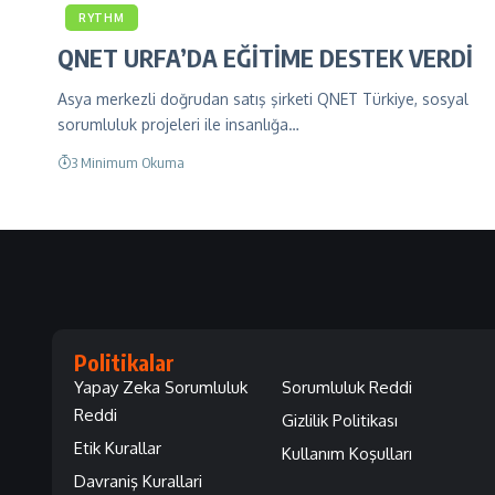
RYTHM
QNET URFA’DA EĞİTİME DESTEK VERDİ
Asya merkezli doğrudan satış şirketi QNET Türkiye, sosyal
sorumluluk projeleri ile insanlığa…
3 Minimum Okuma
Politikalar
Yapay Zeka Sorumluluk
Sorumluluk Reddi
Reddi
Gizlilik Politikası
Etik Kurallar
Kullanım Koşulları
Davraniş Kurallari