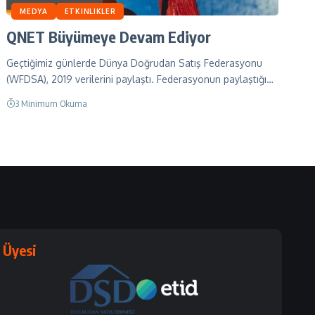
MEDYA
ETKINLIKLER
QNET Büyümeye Devam Ediyor
Geçtiğimiz günlerde Dünya Doğrudan Satış Federasyonu
(WFDSA), 2019 verilerini paylaştı. Federasyonun paylaştığı…
3 Minimum Okuma
Üyesi