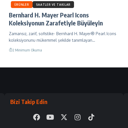
ÜRÜNLER
SAATLER VE TAKILAR
Bernhard H. Mayer Pearl Icons
Koleksiyonun Zarafetiyle Büyüleyin
Zamansız, zarif, sofistike- Bernhard H. Mayer® Pearl Icons
koleksiyonunu mükemmel şekilde tanımlayan…
2 Minimum Okuma
Bizi Takip Edin