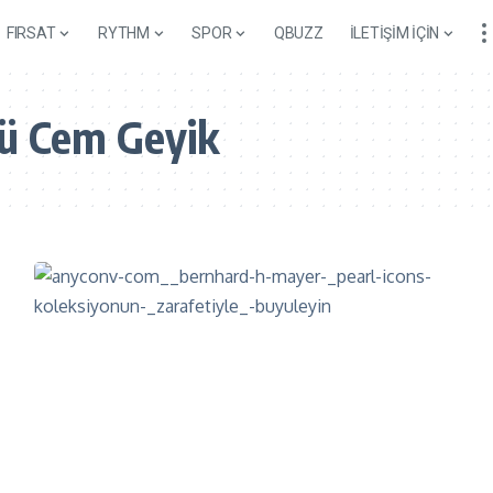
FIRSAT
RYTHM
SPOR
QBUZZ
İLETİŞİM İÇİN
ü Cem Geyik