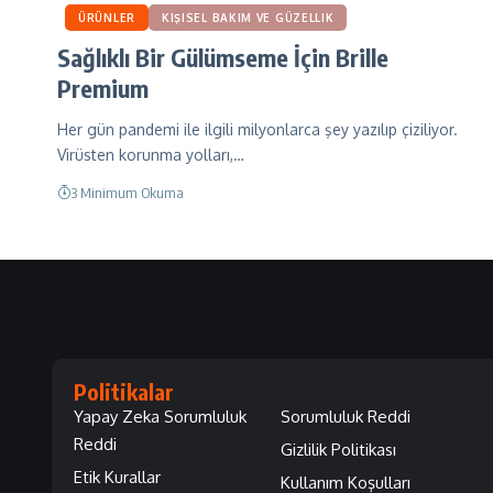
ÜRÜNLER
KIŞISEL BAKIM VE GÜZELLIK
Sağlıklı Bir Gülümseme İçin Brille
Premium
Her gün pandemi ile ilgili milyonlarca şey yazılıp çiziliyor.
Virüsten korunma yolları,…
3 Minimum Okuma
Politikalar
Yapay Zeka Sorumluluk
Sorumluluk Reddi
Reddi
Gizlilik Politikası
Etik Kurallar
Kullanım Koşulları