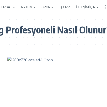
FIRSAT
RYTHM
SPOR
QBUZZ
İLETİŞİM İÇİN
 Profesyoneli Nasıl Olunur