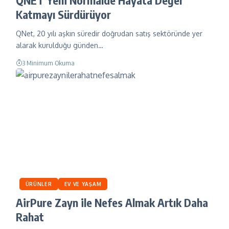
Katmayı Sürdürüyor
QNet, 20 yılı aşkın süredir doğrudan satış sektöründe yer
alarak kurulduğu günden…
3 Minimum Okuma
ÜRÜNLER
EV VE YAŞAM
AirPure Zayn ile Nefes Almak Artık Daha
Rahat