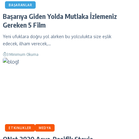
BAŞARANLAR
Başarıya Giden Yolda Mutlaka İzlemeniz
Gereken 5 Film
Yeni ufuklara doğru yol alırken bu yolculukta size eşlik
edecek, ilham verecek,…
3 Minimum Okuma
ETKINLIKLER
MEDYA
QNet 2020 Asya-Pasifik Stevie