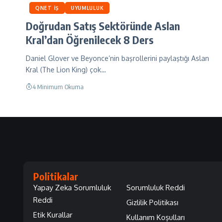
QNET İŞ
UYUMLULUK
Doğrudan Satış Sektöründe Aslan
Kral’dan Öğrenilecek 8 Ders
Daniel Glover ve Beyonce’nin başrollerini paylaştığı Aslan
Kral (The Lion King) çok…
4 Minimum Okuma
Politikalar
Yapay Zeka Sorumluluk
Sorumluluk Reddi
Reddi
Gizlilik Politikası
Etik Kurallar
Kullanım Koşulları