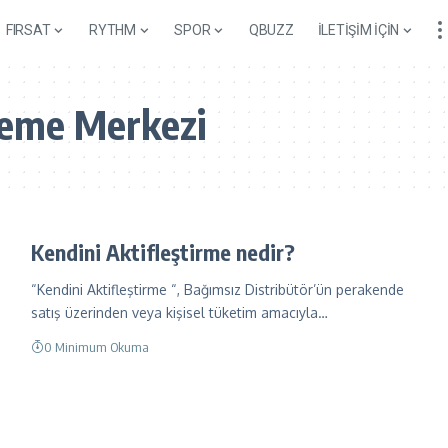
FIRSAT
RYTHM
SPOR
QBUZZ
İLETİŞİM İÇİN
zleme Merkezi
Kendini Aktifleştirme nedir?
“Kendini Aktifleştirme “, Bağımsız Distribütör’ün perakende
satış üzerinden veya kişisel tüketim amacıyla…
0 Minimum Okuma