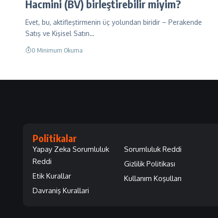
Hacmini (BV) birleştirebilir miyim?
Evet, bu, aktifleştirmenin üç yolundan biridir – Perakende
Satış ve Kişisel Satın…
0 Minimum Okuma
Politikalar
Yapay Zeka Sorumluluk
Sorumluluk Reddi
Reddi
Gizlilik Politikası
Etik Kurallar
Kullanım Koşulları
Davraniş Kurallari